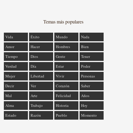
Temas más populares
Vida
Éxito
Mundo
Nada
Amor
Hacer
Hombres
Bien
Tiempo
Dios
Gente
Tener
Verdad
Día
Estar
Poder
Mujer
Libertad
Vivir
Personas
Decir
Ver
Corazón
Saber
Mal
Arte
Felicidad
Años
Alma
Trabajo
Historia
Hoy
Estado
Razón
Pueblo
Momento