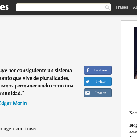
Frases
A
uye por consiguiente un sistema
Facebook
uanto que vive de pluralidades,
Twitter
nismos permaneciendo como una
omunidad.
”
Imagen
Edgar Morin
Nac
Biog
magen con frase:
soc