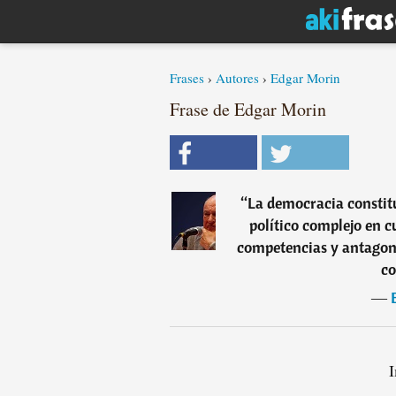
Frases
›
Autores
›
Edgar Morin
Frase de Edgar Morin
“
La democracia constit
político complejo en c
competencias y antago
c
―
I