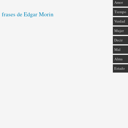
Amor
Tiempo
s frases de Edgar Morin
Verdad
Mujer
Decir
Mal
Alma
Estado