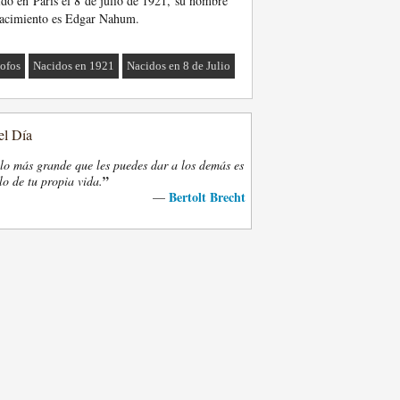
do en París el 8 de julio de 1921, su nombre
acimiento es Edgar Nahum.
sofos
Nacidos en 1921
Nacidos en 8 de Julio
el Día
lo más grande que les puedes dar a los demás es
”
lo de tu propia vida.
Bertolt Brecht
—