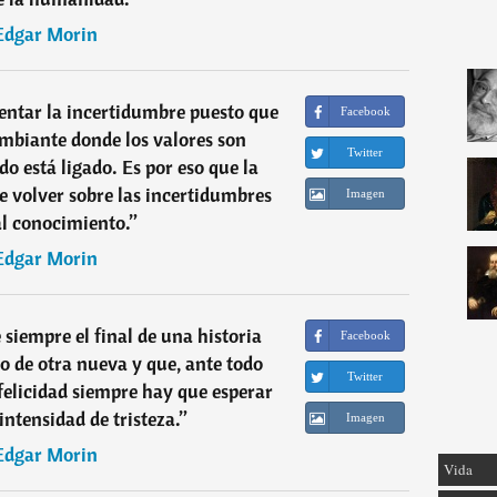
Edgar Morin
entar la incertidumbre puesto que
Facebook
mbiante donde los valores son
Twitter
o está ligado. Es por eso que la
e volver sobre las incertidumbres
Imagen
al conocimiento.
”
Edgar Morin
e siempre el final de una historia
Facebook
o de otra nueva y que, ante todo
Twitter
elicidad siempre hay que esperar
intensidad de tristeza.
”
Imagen
Edgar Morin
Vida