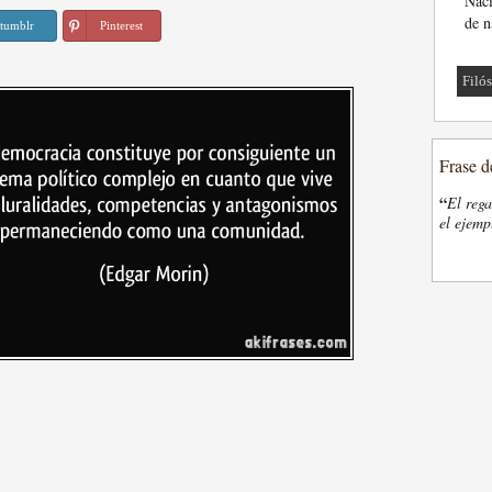
Naci
de n
tumblr
Pinterest
Filó
Frase d
“
El rega
el ejemp