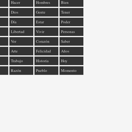
Hacer
Hombres
Bien
Dios
Gente
Tener
Día
Estar
Poder
Libertad
Vivir
Personas
Ver
Corazón
Saber
Arte
Felicidad
Años
Trabajo
Historia
Hoy
Razón
Pueblo
Momento