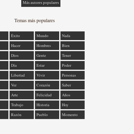
Más autores populares
Temas más populares
Éxito
Mundo
Nada
Hacer
Hombres
Bien
Dios
Gente
Tener
Día
Estar
Poder
Libertad
Vivir
Personas
Ver
Corazón
Saber
Arte
Felicidad
Años
Trabajo
Historia
Hoy
Razón
Pueblo
Momento