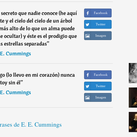
secreto que nadie conoce (he aquí
Facebook
te y el cielo del cielo de un árbol
Twitter
más alto de lo que un alma puede
 ocultar) y éste es el prodigio que
Imagen
s estrellas separadas
”
 E. Cummings
o (lo llevo en mi corazón) nunca
Facebook
toy sin él
”
Twitter
 E. Cummings
Imagen
frases de E. E. Cummings