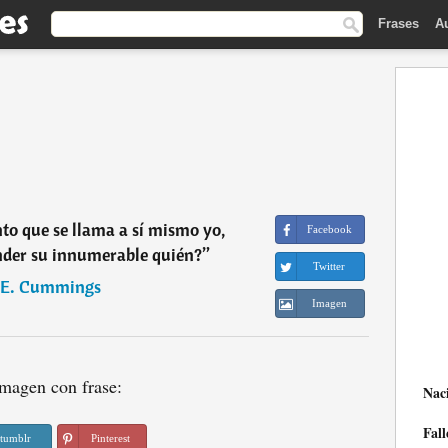
Frases
A
to que se llama a sí mismo yo,
Facebook
nder su innumerable quién?
”
Twitter
 E. Cummings
Imagen
magen con frase:
Nac
Fall
tumblr
Pinterest