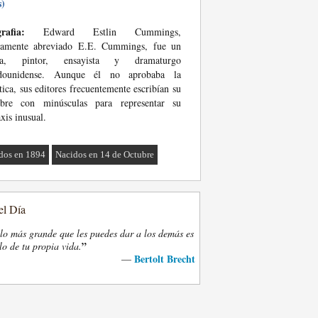
s)
rafia:
Edward Estlin Cummings,
icamente abreviado E.E. Cummings, fue un
ta, pintor, ensayista y dramaturgo
adounidense. Aunque él no aprobaba la
tica, sus editores frecuentemente escribían su
bre con minúsculas para representar su
axis inusual.
dos en 1894
Nacidos en 14 de Octubre
el Día
lo más grande que les puedes dar a los demás es
”
lo de tu propia vida.
Bertolt Brecht
—