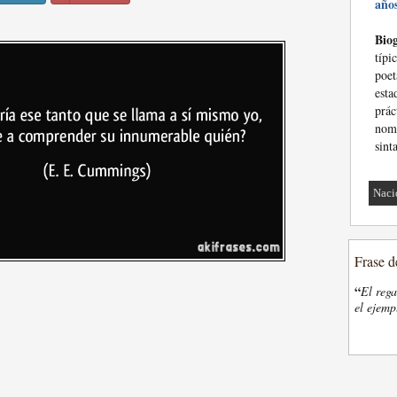
año
Biog
típ
poe
est
prác
nom
sint
Naci
Frase d
“
El rega
el ejemp