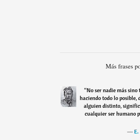
Más frases p
“
No ser nadie más sino
haciendo todo lo posible, 
alguien distinto, signif
cualquier ser humano p
―
E.