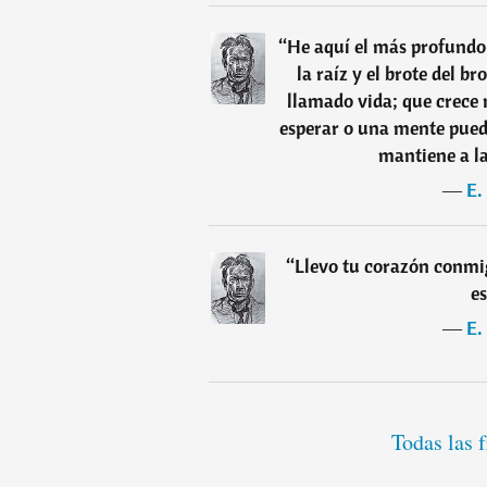
“
He aquí el más profundo 
la raíz y el brote del bro
llamado vida; que crece 
esperar o una mente puede
mantiene a la
―
E.
“
Llevo tu corazón conmig
es
―
E.
Todas las 