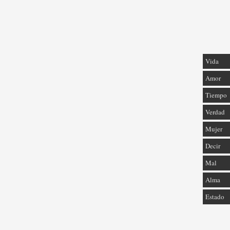
Vida
Amor
Tiempo
Verdad
Mujer
Decir
Mal
Alma
Estado