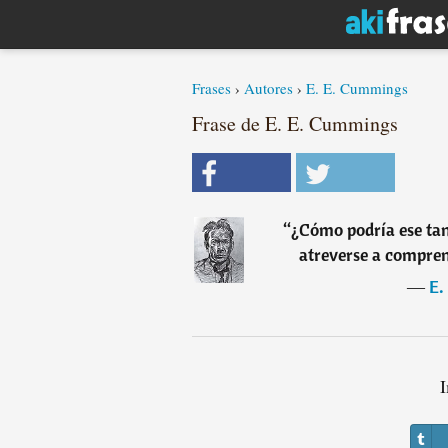
Frases
›
Autores
›
E. E. Cummings
Frase de E. E. Cummings
“
¿Cómo podría ese tan
atreverse a compre
―
E.
I