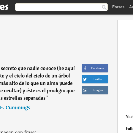
Frases
A
secreto que nadie conoce (he aquí
Facebook
te y el cielo del cielo de un árbol
Twitter
más alto de lo que un alma puede
 ocultar) y éste es el prodigio que
Imagen
s estrellas separadas
”
 E. Cummings
Nac
Fall
magen con frase: