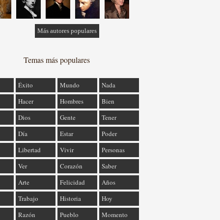
Más autores populares
Temas más populares
Éxito
Mundo
Nada
Hacer
Hombres
Bien
Dios
Gente
Tener
Día
Estar
Poder
Libertad
Vivir
Personas
Ver
Corazón
Saber
Arte
Felicidad
Años
Trabajo
Historia
Hoy
Razón
Pueblo
Momento