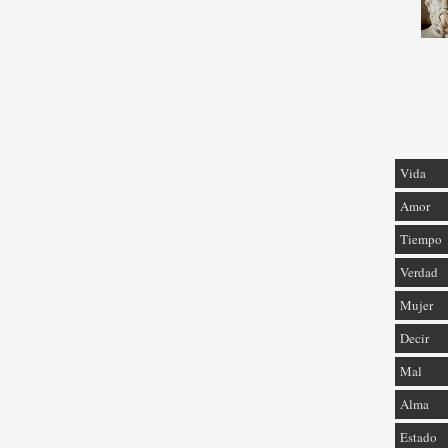
Vida
Amor
Tiempo
Verdad
Mujer
Decir
Mal
Alma
Estado