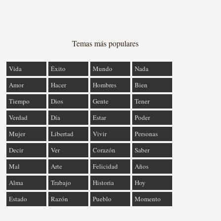
Temas más populares
Vida
Éxito
Mundo
Nada
Amor
Hacer
Hombres
Bien
Tiempo
Dios
Gente
Tener
Verdad
Día
Estar
Poder
Mujer
Libertad
Vivir
Personas
Decir
Ver
Corazón
Saber
Mal
Arte
Felicidad
Años
Alma
Trabajo
Historia
Hoy
Estado
Razón
Pueblo
Momento