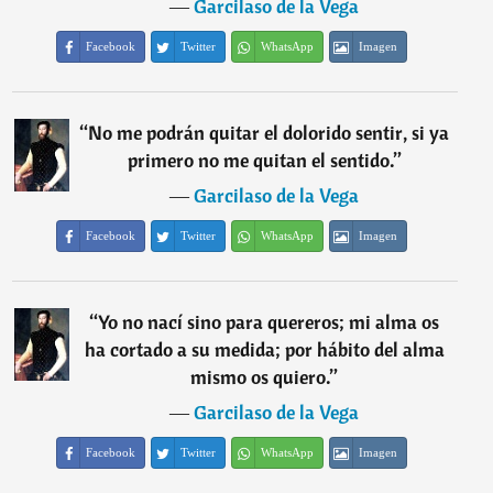
―
Garcilaso de la Vega
Facebook
Twitter
WhatsApp
Imagen
“
No me podrán quitar el dolorido sentir, si ya
primero no me quitan el sentido.
”
―
Garcilaso de la Vega
Facebook
Twitter
WhatsApp
Imagen
“
Yo no nací sino para quereros; mi alma os
ha cortado a su medida; por hábito del alma
mismo os quiero.
”
―
Garcilaso de la Vega
Facebook
Twitter
WhatsApp
Imagen