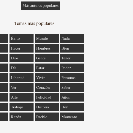
Más autores populares
Temas más populares
Éxito
Mundo
Nada
Hacer
Hombres
Bien
Dios
Gente
Tener
Día
Estar
Poder
Libertad
Vivir
Personas
Ver
Corazón
Saber
Arte
Felicidad
Años
Trabajo
Historia
Hoy
Razón
Pueblo
Momento