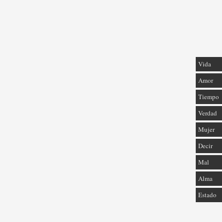
Vida
Amor
Tiempo
Verdad
Mujer
Decir
Mal
Alma
Estado