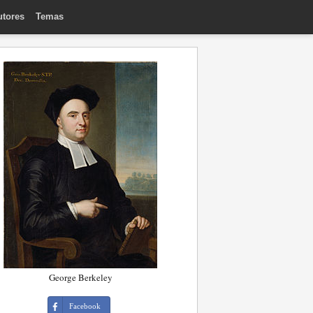
utores
Temas
George Berkeley
Facebook