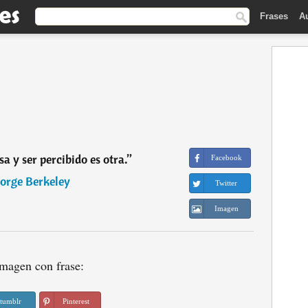
Frases
A
sa y ser percibido es otra.
”
Facebook
orge Berkeley
Twitter
Imagen
magen con frase:
tumblr
Pinterest