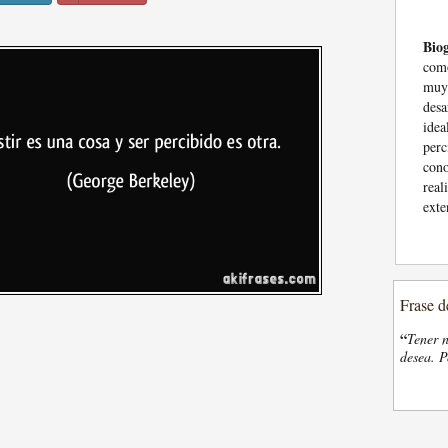
Biog
como
muy
des
idea
perc
cono
rea
exte
Frase d
“
Tener n
desea. P