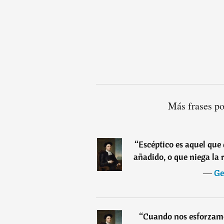
Más frases p
“
Escéptico es aquel que
añadido, o que niega la r
―
Ge
“
Cuando nos esforzamos