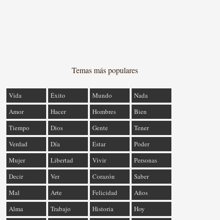
Temas más populares
Vida
Éxito
Mundo
Nada
Amor
Hacer
Hombres
Bien
Tiempo
Dios
Gente
Tener
Verdad
Día
Estar
Poder
Mujer
Libertad
Vivir
Personas
Decir
Ver
Corazón
Saber
Mal
Arte
Felicidad
Años
Alma
Trabajo
Historia
Hoy