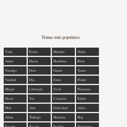
Temas más populares
Vida
Éxito
Mundo
Nada
Amor
Hacer
Hombres
Bien
Tiempo
Dios
Gente
Tener
Verdad
Día
Estar
Poder
Mujer
Libertad
Vivir
Personas
Decir
Ver
Corazón
Saber
Mal
Arte
Felicidad
Años
Alma
Trabajo
Historia
Hoy
Estado
Razón
Pueblo
Momento