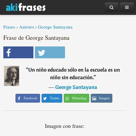
Frases
›
Autores
›
George Santayana
Frase de George Santayana
“
Un niño educado sólo en la escuela es un
niño sin educación.
”
―
George Santayana
Facebook
Twitter
WhatsApp
Imagen
Imagen con frase: