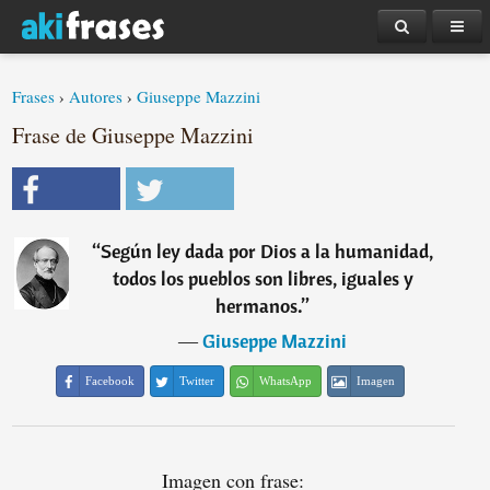
Frases
›
Autores
›
Giuseppe Mazzini
Frase de Giuseppe Mazzini
“
Según ley dada por Dios a la humanidad,
todos los pueblos son libres, iguales y
hermanos.
”
―
Giuseppe Mazzini
Facebook
Twitter
WhatsApp
Imagen
Imagen con frase: