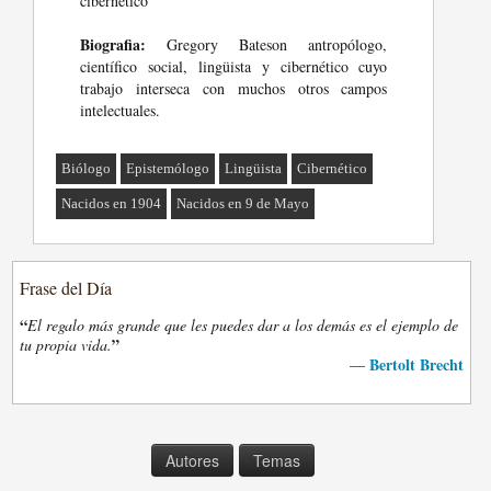
cibernético
Biografia:
Gregory Bateson antropólogo,
científico social, lingüista y cibernético cuyo
trabajo interseca con muchos otros campos
intelectuales.
Biólogo
Epistemólogo
Lingüista
Cibernético
Nacidos en 1904
Nacidos en 9 de Mayo
Frase del Día
“
El regalo más grande que les puedes dar a los demás es el ejemplo de
”
tu propia vida.
Bertolt Brecht
—
Autores
Temas