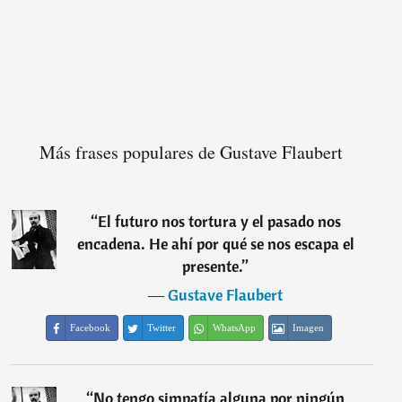
Más frases populares de Gustave Flaubert
“
El futuro nos tortura y el pasado nos
encadena. He ahí por qué se nos escapa el
presente.
”
―
Gustave Flaubert
Facebook
Twitter
WhatsApp
Imagen
“
No tengo simpatía alguna por ningún