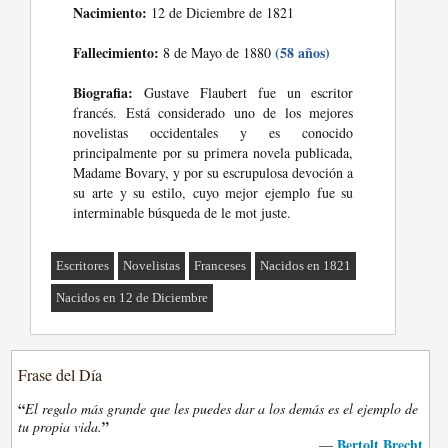
Nacimiento:
12 de Diciembre de 1821
Fallecimiento:
(58 años)
8 de Mayo de 1880
Biografia:
Gustave Flaubert fue un escritor
francés. Está considerado uno de los mejores
novelistas occidentales y es conocido
principalmente por su primera novela publicada,
Madame Bovary, y por su escrupulosa devoción a
su arte y su estilo, cuyo mejor ejemplo fue su
interminable búsqueda de le mot juste.
Escritores
Novelistas
Franceses
Nacidos en 1821
Nacidos en 12 de Diciembre
Frase del Día
“
El regalo más grande que les puedes dar a los demás es el ejemplo de
”
tu propia vida.
Bertolt Brecht
—