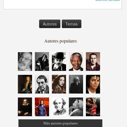
Autores
Temas
Autores populares
Más autores populares