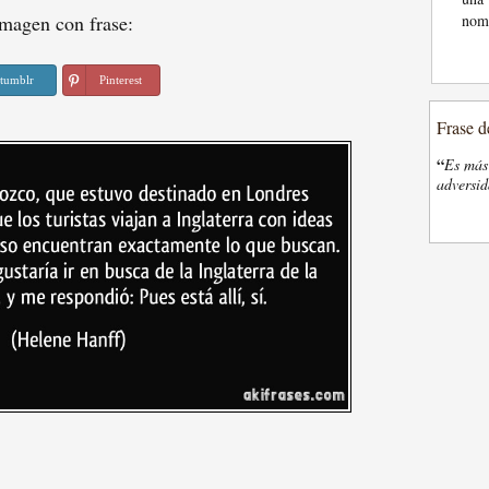
magen con frase:
nom
tumblr
Pinterest
Frase d
“
Es más 
adversi