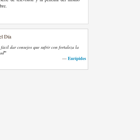
bre.
el Día
fácil dar consejos que sufrir con fortaleza la
”
dad
Eurípides
—