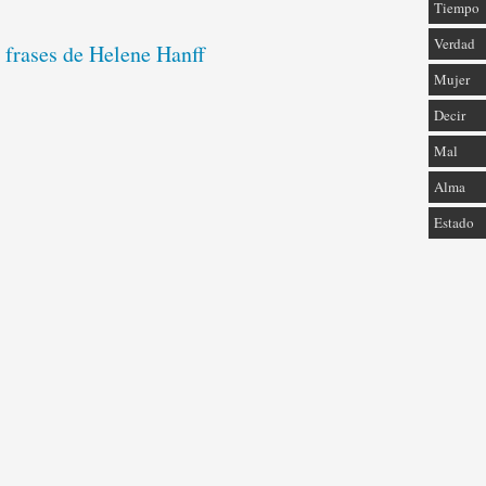
Tiempo
Verdad
 frases de Helene Hanff
Mujer
Decir
Mal
Alma
Estado