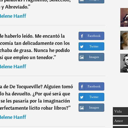
 y Abreviado.
”
elene Hanff
e haberlo leído. Me encantó la
Facebook
 comía tan delicadamente con los
Twitter
chaba de grasa. Nunca he podido
así que empleo un tenedor.
”
Imagen
elene Hanff
ca de De Tocqueville? Alguien tomó
Facebook
 lo ha devuelto. ¿Por qué será que
Twitter
 se les pasaría por la imaginación
rfectamente lícito robar libros?
”
Imagen
Vida
elene Hanff
Amor