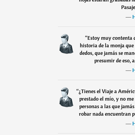
Pasaje
―
H
“
Estoy muy contenta d
historia de la monja que
dedos, que jamás se man
presumir de eso, 
―
H
“
¿Tienes el Viaje a Améri
prestado el mío, y no me
personas a las que jamás
robar nada encuentran pe
―
H