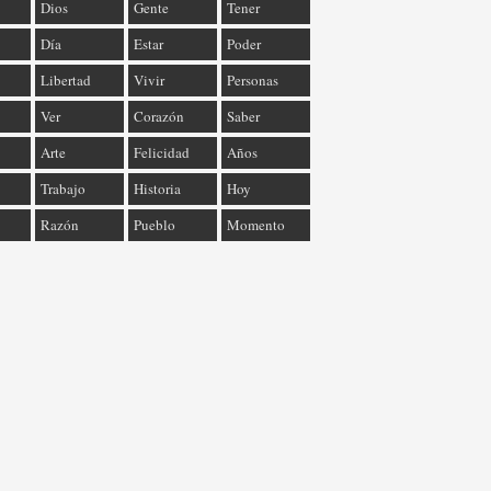
Dios
Gente
Tener
Día
Estar
Poder
Libertad
Vivir
Personas
Ver
Corazón
Saber
Arte
Felicidad
Años
Trabajo
Historia
Hoy
Razón
Pueblo
Momento