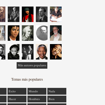
Más autores populares
Temas más populares
Éxito
Mundo
Nada
Hacer
Hombres
Bien