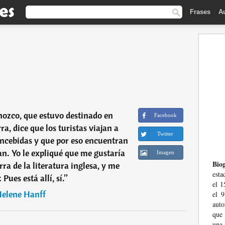
Frases
A
nozco, que estuvo destinado en
Facebook
a, dice que los turistas viajan a
Twitter
oncebidas y que por eso encuentran
n. Yo le expliqué que me gustaría
Imagen
Biog
rra de la literatura inglesa, y me
esta
Pues está allí, sí.
”
el 1
elene Hanff
el 9
auto
que 
una 