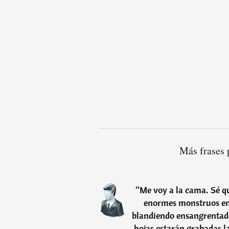
Más frases 
“
Me voy a la cama. Sé qu
enormes monstruos en
blandiendo ensangrentado
hojas estarán grabadas l