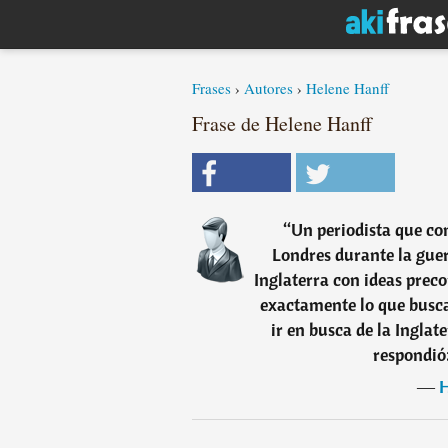
Frases
›
Autores
›
Helene Hanff
Frase de Helene Hanff
“
Un periodista que co
Londres durante la guerr
Inglaterra con ideas prec
exactamente lo que busca
ir en busca de la Inglate
respondió: 
―
H