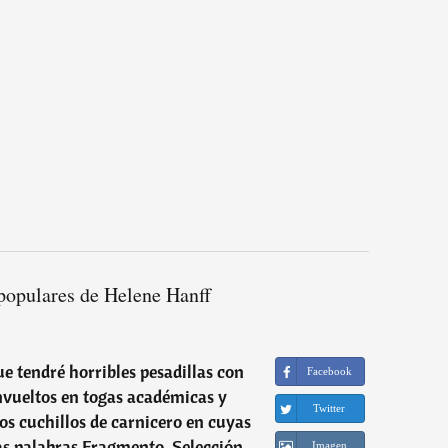
populares de Helene Hanff
e tendré horribles pesadillas con
Facebook
vueltos en togas académicas y
Twitter
s cuchillos de carnicero en cuyas
as palabras Fragmento, Selección,
Imagen