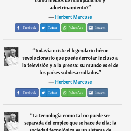
como medios de manipulación y
adoctrinamiento?
”
―
Herbert Marcuse
Facebook
Twitter
WhatsApp
Imagen
“
Todavía existe el legendario héroe
revolucionario que puede derrotar incluso a
la televisión y a la prensa: su mundo es el de
los países subdesarrollados.
”
―
Herbert Marcuse
Facebook
Twitter
WhatsApp
Imagen
“
La tecnología como tal no puede ser
separada del empleo que se hace de ella; la
sociedad tecnológica es un sistema de