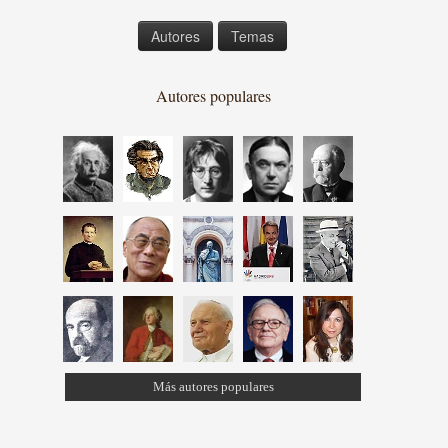
Autores
Temas
Autores populares
Más autores populares