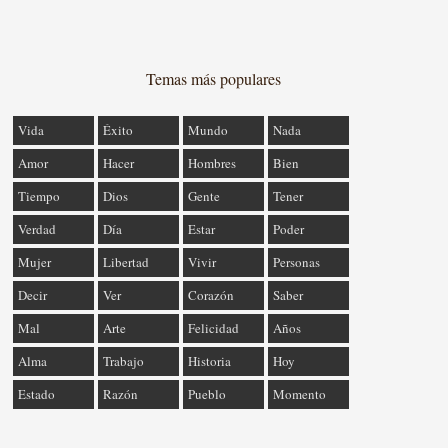
Temas más populares
Vida
Éxito
Mundo
Nada
Amor
Hacer
Hombres
Bien
Tiempo
Dios
Gente
Tener
Verdad
Día
Estar
Poder
Mujer
Libertad
Vivir
Personas
Decir
Ver
Corazón
Saber
Mal
Arte
Felicidad
Años
Alma
Trabajo
Historia
Hoy
Estado
Razón
Pueblo
Momento