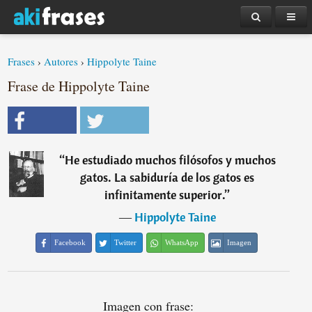
Frases
›
Autores
›
Hippolyte Taine
Frase de Hippolyte Taine
“
He estudiado muchos filósofos y muchos
gatos. La sabiduría de los gatos es
infinitamente superior.
”
―
Hippolyte Taine
Facebook
Twitter
WhatsApp
Imagen
Imagen con frase: