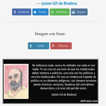
―
Jaime Gil de Biedma
Facebook
Twitter
WhatsApp
Imagen
Imagen con frase:
tumblr
Pinterest