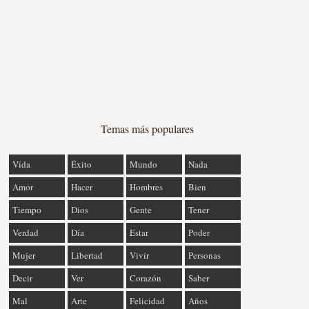
Temas más populares
Vida
Éxito
Mundo
Nada
Amor
Hacer
Hombres
Bien
Tiempo
Dios
Gente
Tener
Verdad
Día
Estar
Poder
Mujer
Libertad
Vivir
Personas
Decir
Ver
Corazón
Saber
Mal
Arte
Felicidad
Años