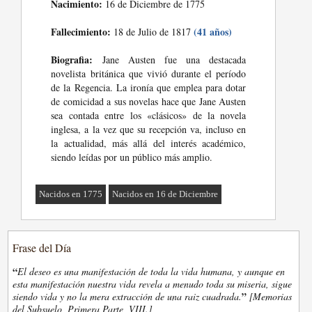
Nacimiento:
16 de Diciembre de 1775
Fallecimiento:
(41 años)
18 de Julio de 1817
Biografia:
Jane Austen fue una destacada
novelista británica que vivió durante el período
de la Regencia. La ironía que emplea para dotar
de comicidad a sus novelas hace que Jane Austen
sea contada entre los «clásicos» de la novela
inglesa, a la vez que su recepción va, incluso en
la actualidad, más allá del interés académico,
siendo leídas por un público más amplio.
Nacidos en 1775
Nacidos en 16 de Diciembre
Frase del Día
“
El deseo es una manifestación de toda la vida humana, y aunque en
esta manifestación nuestra vida revela a menudo toda su miseria, sigue
”
siendo vida y no la mera extracción de una raiz cuadrada.
[Memorias
del Subsuelo, Primera Parte, VIII.]