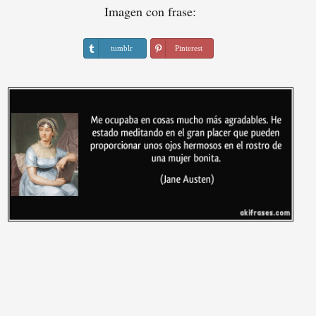
Imagen con frase:
tumblr
Pinterest