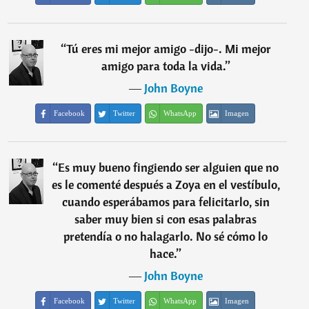
“
Tú eres mi mejor amigo -dijo-. Mi mejor
amigo para toda la vida.
”
―
John Boyne
Facebook
Twitter
WhatsApp
Imagen
“
Es muy bueno fingiendo ser alguien que no
es le comenté después a Zoya en el vestíbulo,
cuando esperábamos para felicitarlo, sin
saber muy bien si con esas palabras
pretendía o no halagarlo. No sé cómo lo
hace.
”
―
John Boyne
Facebook
Twitter
WhatsApp
Imagen