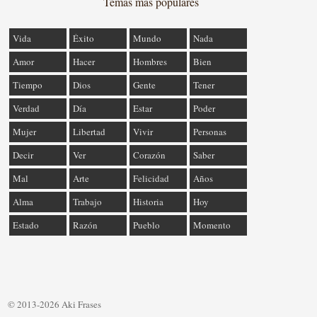
Temas más populares
Vida
Éxito
Mundo
Nada
Amor
Hacer
Hombres
Bien
Tiempo
Dios
Gente
Tener
Verdad
Día
Estar
Poder
Mujer
Libertad
Vivir
Personas
Decir
Ver
Corazón
Saber
Mal
Arte
Felicidad
Años
Alma
Trabajo
Historia
Hoy
Estado
Razón
Pueblo
Momento
© 2013-2026 Aki Frases