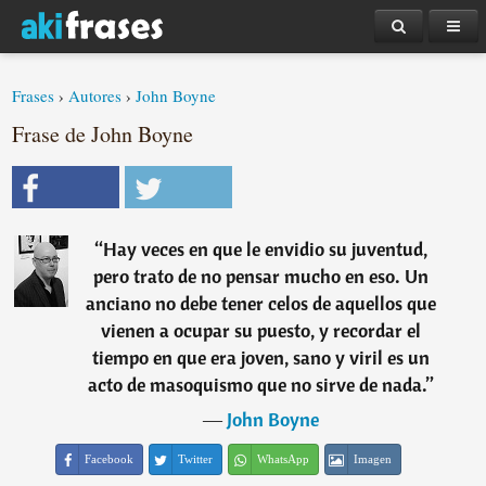
Frases
›
Autores
›
John Boyne
Frase de John Boyne
“
Hay veces en que le envidio su juventud,
pero trato de no pensar mucho en eso. Un
anciano no debe tener celos de aquellos que
vienen a ocupar su puesto, y recordar el
tiempo en que era joven, sano y viril es un
acto de masoquismo que no sirve de nada.
”
―
John Boyne
Facebook
Twitter
WhatsApp
Imagen