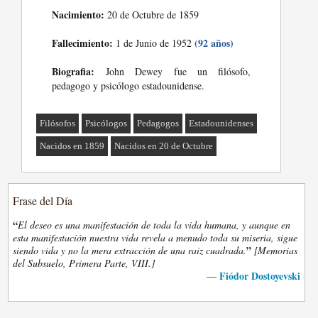
Nacimiento:
20 de Octubre de 1859
Fallecimiento:
(92 años)
1 de Junio de 1952
Biografia:
John Dewey fue un filósofo,
pedagogo y psicólogo estadounidense.
Filósofos
Psicólogos
Pedagogos
Estadounidenses
Nacidos en 1859
Nacidos en 20 de Octubre
Frase del Día
“
El deseo es una manifestación de toda la vida humana, y aunque en
esta manifestación nuestra vida revela a menudo toda su miseria, sigue
”
siendo vida y no la mera extracción de una raiz cuadrada.
[Memorias
del Subsuelo, Primera Parte, VIII.]
Fiódor Dostoyevski
—