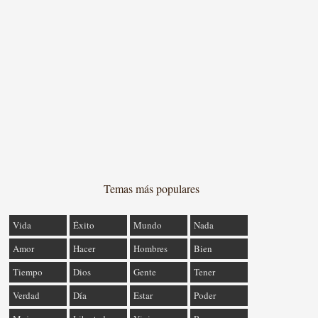
Temas más populares
Vida
Éxito
Mundo
Nada
Amor
Hacer
Hombres
Bien
Tiempo
Dios
Gente
Tener
Verdad
Día
Estar
Poder