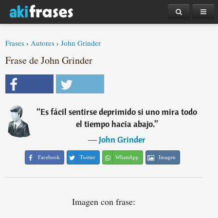
Frases
›
Autores
›
John Grinder
Frase de John Grinder
“
Es fácil sentirse deprimido si uno mira todo
el tiempo hacia abajo.
”
―
John Grinder
Facebook
Twitter
WhatsApp
Imagen
Imagen con frase: