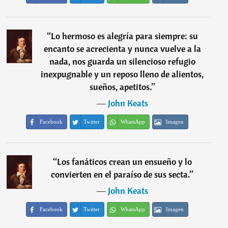
“
Lo hermoso es alegría para siempre: su
encanto se acrecienta y nunca vuelve a la
nada, nos guarda un silencioso refugio
inexpugnable y un reposo lleno de alientos,
sueños, apetitos.
”
―
John Keats
Facebook
Twitter
WhatsApp
Imagen
“
Los fanáticos crean un ensueño y lo
convierten en el paraíso de sus secta.
”
―
John Keats
Facebook
Twitter
WhatsApp
Imagen