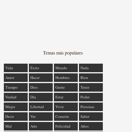
Temas más populares
Vida
Éxito
Mundo
Nada
Amor
Hacer
Hombres
Bien
Tiempo
Dios
Gente
Tener
Verdad
Día
Estar
Poder
Mujer
Libertad
Vivir
Personas
Decir
Ver
Corazón
Saber
Mal
Arte
Felicidad
Años