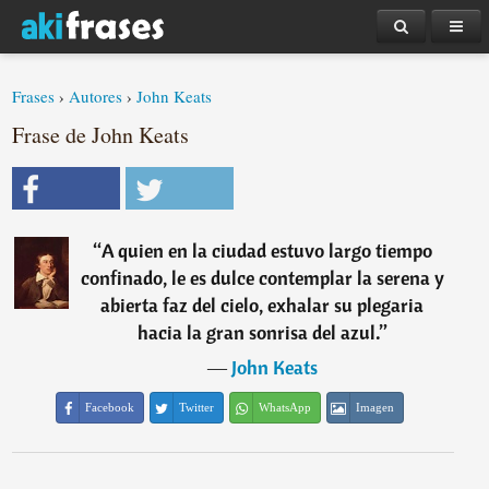
Frases
›
Autores
›
John Keats
Frase de John Keats
“
A quien en la ciudad estuvo largo tiempo
confinado, le es dulce contemplar la serena y
abierta faz del cielo, exhalar su plegaria
hacia la gran sonrisa del azul.
”
―
John Keats
Facebook
Twitter
WhatsApp
Imagen