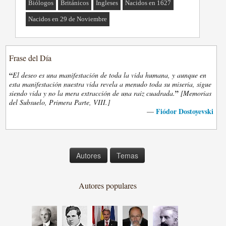
Biólogos
Británicos
Ingleses
Nacidos en 1627
Nacidos en 29 de Noviembre
Frase del Día
“
El deseo es una manifestación de toda la vida humana, y aunque en
esta manifestación nuestra vida revela a menudo toda su miseria, sigue
”
siendo vida y no la mera extracción de una raiz cuadrada.
[Memorias
del Subsuelo, Primera Parte, VIII.]
Fiódor Dostoyevski
—
Autores
Temas
Autores populares