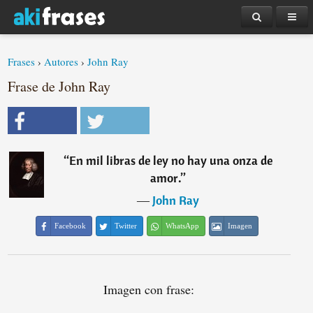
Frases
›
Autores
›
John Ray
Frase de John Ray
“
En mil libras de ley no hay una onza de
amor.
”
―
John Ray
Facebook
Twitter
WhatsApp
Imagen
Imagen con frase: