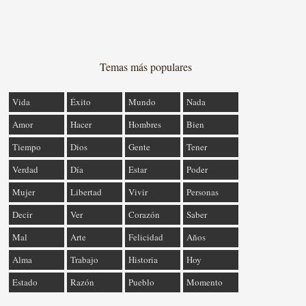
Temas más populares
Vida
Éxito
Mundo
Nada
Amor
Hacer
Hombres
Bien
Tiempo
Dios
Gente
Tener
Verdad
Día
Estar
Poder
Mujer
Libertad
Vivir
Personas
Decir
Ver
Corazón
Saber
Mal
Arte
Felicidad
Años
Alma
Trabajo
Historia
Hoy
Estado
Razón
Pueblo
Momento