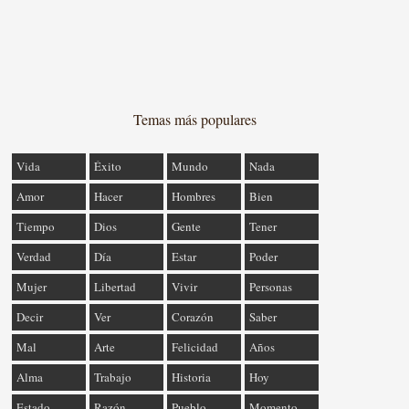
Temas más populares
Vida
Éxito
Mundo
Nada
Amor
Hacer
Hombres
Bien
Tiempo
Dios
Gente
Tener
Verdad
Día
Estar
Poder
Mujer
Libertad
Vivir
Personas
Decir
Ver
Corazón
Saber
Mal
Arte
Felicidad
Años
Alma
Trabajo
Historia
Hoy
Estado
Razón
Pueblo
Momento