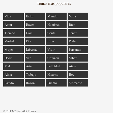
Temas más populares
Vida
Éxito
Mundo
Nada
Amor
Hacer
Hombres
Bien
Tiempo
Dios
Gente
Tener
Verdad
Día
Estar
Poder
Mujer
Libertad
Vivir
Personas
Decir
Ver
Corazón
Saber
Mal
Arte
Felicidad
Años
Alma
Trabajo
Historia
Hoy
Estado
Razón
Pueblo
Momento
© 2013-2026 Aki Frases