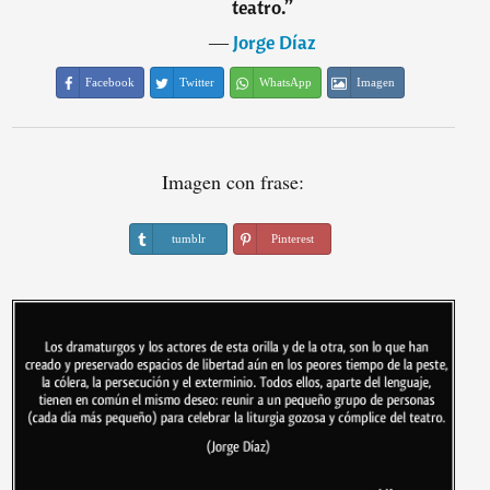
teatro.
”
―
Jorge Díaz
Facebook
Twitter
WhatsApp
Imagen
Imagen con frase:
tumblr
Pinterest