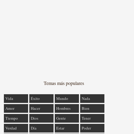
Temas más populares
Vida
Éxito
Mundo
Nada
Amor
Hacer
Hombres
Bien
Tiempo
Dios
Gente
Tener
Verdad
Día
Estar
Poder