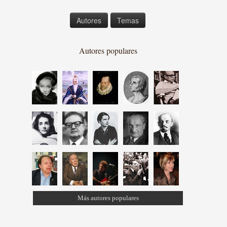
Autores
Temas
Autores populares
Más autores populares