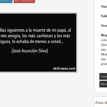
Nac
Fall
Ocu
Biog
col
lite
uno
Mode
uno
prim
Come
Naci
Frase d