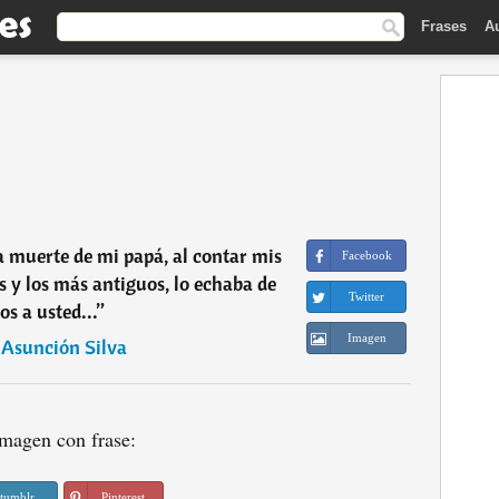
Frases
A
la muerte de mi papá, al contar mis
Facebook
 y los más antiguos, lo echaba de
Twitter
s a usted...
”
Imagen
 Asunción Silva
magen con frase:
tumblr
Pinterest