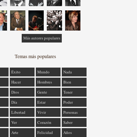
Más autores populares
Temas más populares
Éxito
Mundo
Nada
Hacer
Hombres
Bien
Dios
Gente
Tener
Día
Estar
Poder
Libertad
Vivir
Personas
Ver
Corazón
Saber
Arte
Felicidad
Años