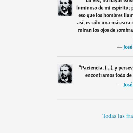
“
Tal vez, no hayas exi
luminoso de mi espíritu; 
eso que los hombres llam
así, es sólo una máscara 
miran los ojos de sombra 
―
José
“
Paciencia, (...), y pers
encontramos todo de 
―
José
Todas las fr