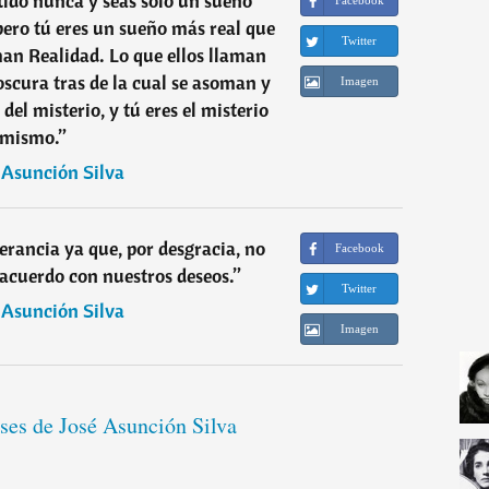
stido nunca y seas sólo un sueño
Facebook
pero tú eres un sueño más real que
Twitter
an Realidad. Lo que ellos llaman
oscura tras de la cual se asoman y
Imagen
del misterio, y tú eres el misterio
mismo.
”
 Asunción Silva
everancia ya que, por desgracia, no
Facebook
acuerdo con nuestros deseos.
”
Twitter
 Asunción Silva
Imagen
ases de José Asunción Silva