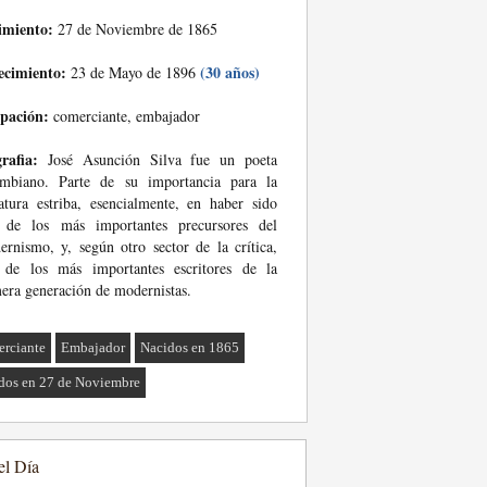
imiento:
27 de Noviembre de 1865
ecimiento:
(30 años)
23 de Mayo de 1896
pación:
comerciante, embajador
rafia:
José Asunción Silva fue un poeta
ombiano. Parte de su importancia para la
ratura estriba, esencialmente, en haber sido
 de los más importantes precursores del
rnismo, y, según otro sector de la crítica,
 de los más importantes escritores de la
era generación de modernistas.
rciante
Embajador
Nacidos en 1865
dos en 27 de Noviembre
el Día