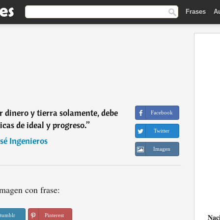
Frases
A
r dinero y tierra solamente, debe
Facebook
icas de ideal y progreso.
”
Twitter
osé Ingenieros
Imagen
magen con frase:
tumblr
Pinterest
Nac