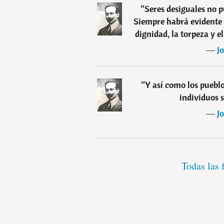
“
Seres desiguales no 
Siempre habrá evidente c
dignidad, la torpeza y el
―
J
“
Y así como los pueblo
individuos s
―
J
Todas las 