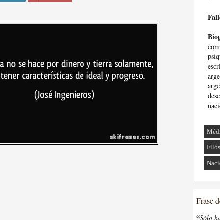
Fall
Biog
com
psiq
escr
arg
arge
des
naci
Méd
Filó
Naci
Frase d
“
Sólo ha