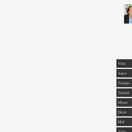
Vida
Amor
Tiempo
Verdad
Mujer
Decir
Mal
Alma