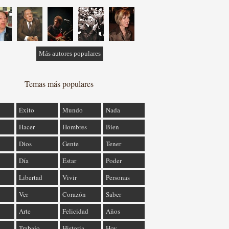
Más autores populares
Temas más populares
Éxito
Mundo
Nada
Hacer
Hombres
Bien
Dios
Gente
Tener
Día
Estar
Poder
Libertad
Vivir
Personas
Ver
Corazón
Saber
Arte
Felicidad
Años
Trabajo
Historia
Hoy