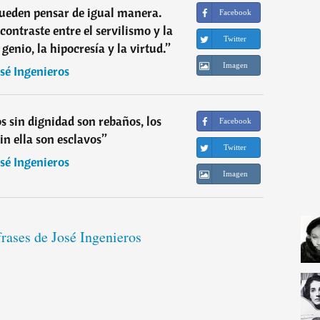
pueden pensar de igual manera.
Facebook
ontraste entre el servilismo y la
Twitter
 genio, la hipocresía y la virtud.
”
Imagen
osé Ingenieros
s sin dignidad son rebaños, los
Facebook
in ella son esclavos
”
Twitter
osé Ingenieros
Imagen
frases de José Ingenieros