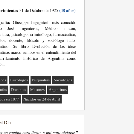
ecimiento:
(48 años)
31 de Octubre de 1925
rafia:
Giuseppe Ingegnieri, más conocido
o José Ingenieros, Médico, masón,
uiatra, psicólogo, criminólogo, farmacéutico,
itor, docente, filósofo y sociólogo ítalo-
entino. Su libro Evolución de las ideas
ntinas marcó rumbos en el entendimiento del
carrilamiento histórico de Argentina como
ón.
icos
Psicólogos
Psiquiatras
Sociólogos
sofos
Docentes
Masones
Argentinos
dos en 1877
Nacidos en 24 de Abril
el Día
”
y un camino para llegar, y mil para alejarse.