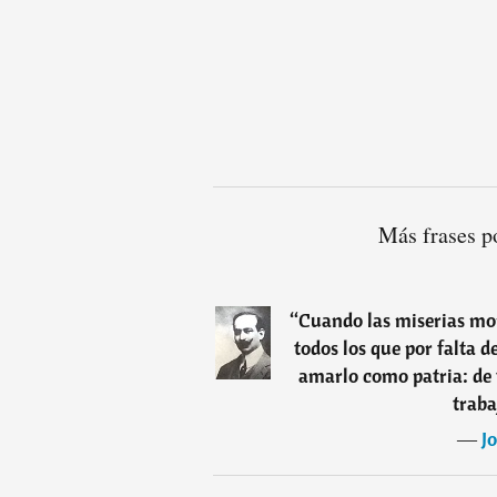
Más frases p
“
Cuando las miserias mor
todos los que por falta d
amarlo como patria: de t
traba
―
J