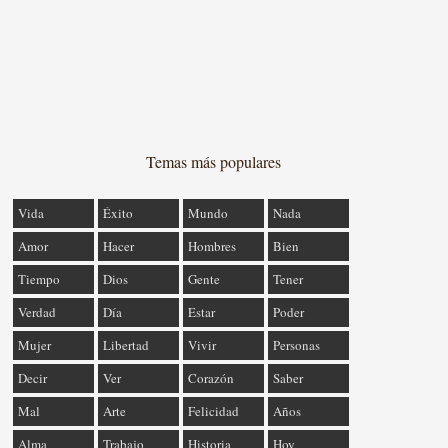
Temas más populares
Vida
Éxito
Mundo
Nada
Amor
Hacer
Hombres
Bien
Tiempo
Dios
Gente
Tener
Verdad
Día
Estar
Poder
Mujer
Libertad
Vivir
Personas
Decir
Ver
Corazón
Saber
Mal
Arte
Felicidad
Años
Alma
Trabajo
Historia
Hoy