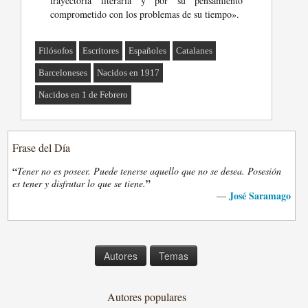
trayectoria literaria y por su pensamiento
comprometido con los problemas de su tiempo».
Filósofos
Escritores
Españoles
Catalanes
Barceloneses
Nacidos en 1917
Nacidos en 1 de Febrero
Frase del Día
“
Tener no es poseer. Puede tenerse aquello que no se desea. Posesión
”
es tener y disfrutar lo que se tiene.
José Saramago
—
Autores
Temas
Autores populares