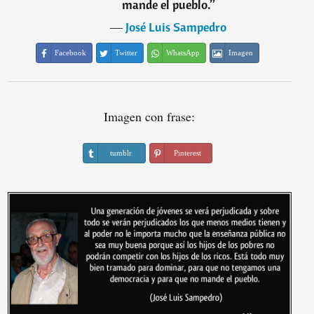
mande el pueblo.
”
―
José Luis Sampedro
Facebook
Twitter
WhatsApp
Imagen
Imagen con frase:
tumblr
Pinterest