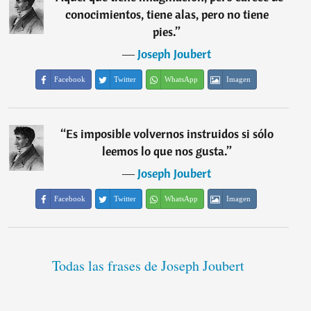
conocimientos, tiene alas, pero no tiene
pies.
”
―
Joseph Joubert
Facebook
Twitter
WhatsApp
Imagen
“
Es imposible volvernos instruidos si sólo
leemos lo que nos gusta.
”
―
Joseph Joubert
Facebook
Twitter
WhatsApp
Imagen
Todas las frases de Joseph Joubert