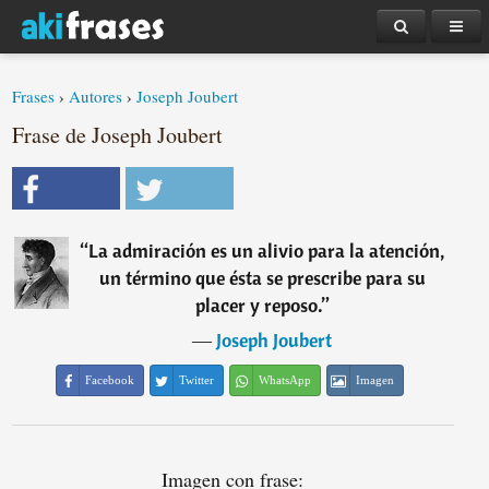
Frases
›
Autores
›
Joseph Joubert
Frase de Joseph Joubert
“
La admiración es un alivio para la atención,
un término que ésta se prescribe para su
placer y reposo.
”
―
Joseph Joubert
Facebook
Twitter
WhatsApp
Imagen
Imagen con frase: