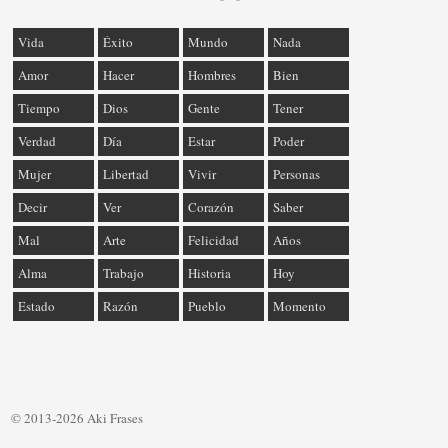
Vida
Éxito
Mundo
Nada
Amor
Hacer
Hombres
Bien
Tiempo
Dios
Gente
Tener
Verdad
Día
Estar
Poder
Mujer
Libertad
Vivir
Personas
Decir
Ver
Corazón
Saber
Mal
Arte
Felicidad
Años
Alma
Trabajo
Historia
Hoy
Estado
Razón
Pueblo
Momento
© 2013-2026 Aki Frases