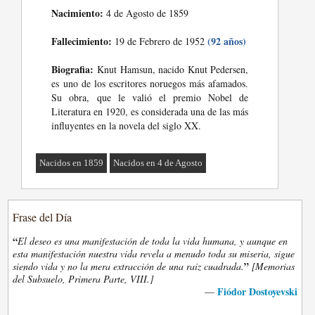
Nacimiento:
4 de Agosto de 1859
Fallecimiento:
(92 años)
19 de Febrero de 1952
Biografia:
Knut Hamsun, nacido Knut Pedersen,
es uno de los escritores noruegos más afamados.
Su obra, que le valió el premio Nobel de
Literatura en 1920, es considerada una de las más
influyentes en la novela del siglo XX.
Nacidos en 1859
Nacidos en 4 de Agosto
Frase del Día
“
El deseo es una manifestación de toda la vida humana, y aunque en
esta manifestación nuestra vida revela a menudo toda su miseria, sigue
”
siendo vida y no la mera extracción de una raiz cuadrada.
[Memorias
del Subsuelo, Primera Parte, VIII.]
Fiódor Dostoyevski
—