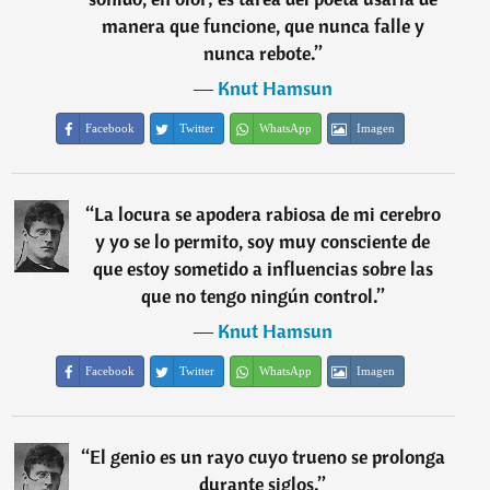
manera que funcione, que nunca falle y
nunca rebote.
”
―
Knut Hamsun
Facebook
Twitter
WhatsApp
Imagen
“
La locura se apodera rabiosa de mi cerebro
y yo se lo permito, soy muy consciente de
que estoy sometido a influencias sobre las
que no tengo ningún control.
”
―
Knut Hamsun
Facebook
Twitter
WhatsApp
Imagen
“
El genio es un rayo cuyo trueno se prolonga
durante siglos.
”