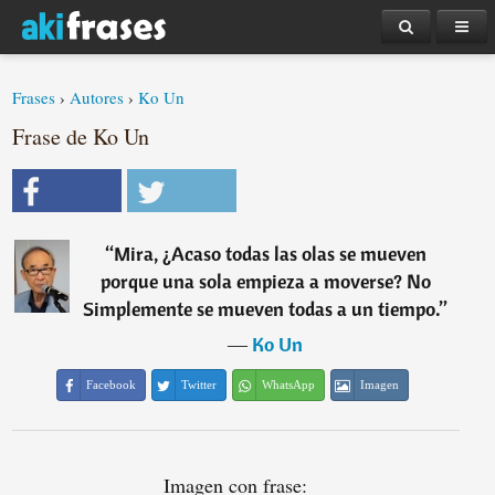
Frases
›
Autores
›
Ko Un
Frase de Ko Un
“
Mira, ¿Acaso todas las olas se mueven
porque una sola empieza a moverse? No
Simplemente se mueven todas a un tiempo.
”
―
Ko Un
Facebook
Twitter
WhatsApp
Imagen
Imagen con frase: