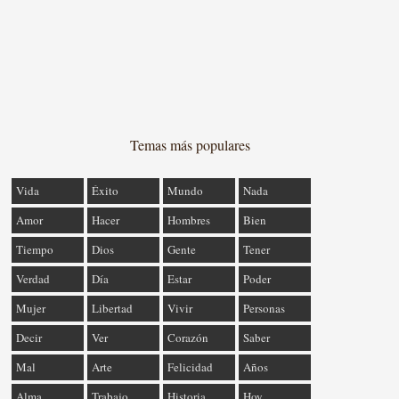
Temas más populares
Vida
Éxito
Mundo
Nada
Amor
Hacer
Hombres
Bien
Tiempo
Dios
Gente
Tener
Verdad
Día
Estar
Poder
Mujer
Libertad
Vivir
Personas
Decir
Ver
Corazón
Saber
Mal
Arte
Felicidad
Años
Alma
Trabajo
Historia
Hoy