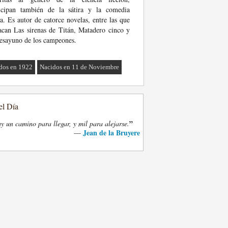
ticipan también de la sátira y la comedia
a. Es autor de catorce novelas, entre las que
acan Las sirenas de Titán, Matadero cinco y
esayuno de los campeones.
dos en 1922
Nacidos en 11 de Noviembre
el Día
”
y un camino para llegar, y mil para alejarse.
Jean de la Bruyere
—