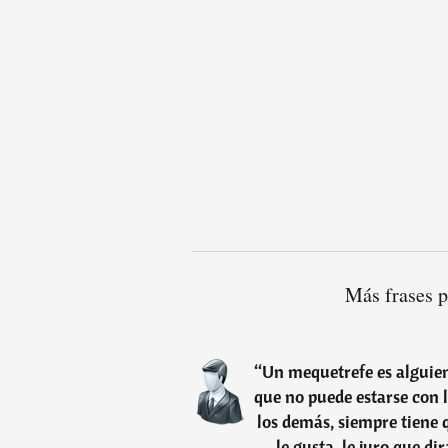
Más frases 
“
Un mequetrefe es alguien
que no puede estarse con 
los demás, siempre tiene q
le gusta, le juro que di