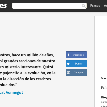
Frases
A
sotros, hace un millón de años,
Facebook
l grandes secciones de nuestro
Twitter
 un misterio interesante. Quizá
pujoncito a la evolución, en la
Imagen
Nac
n la dirección de los cerebros
educidos.
”
Fall
urt Vonnegut
Biog
est
ads