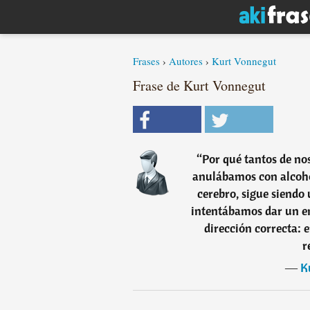
Frases
›
Autores
›
Kurt Vonnegut
Frase de Kurt Vonnegut
“
Por qué tantos de no
anulábamos con alcoho
cerebro, sigue siendo
intentábamos dar un em
dirección correcta: e
r
―
K