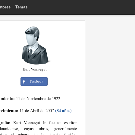
utores
Temas
Kurt Vonnegut
Facebook
imiento:
11 de Noviembre de 1922
ecimiento:
(84 años)
11 de Abril de 2007
rafia:
Kurt Vonnegut Jr. fue un escritor
adounidense, cuyas obras, generalmente
critas al género de la ciencia ficción,