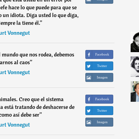
efe hace lo que puede para que se
 un idiota. Diga usted lo que diga,
iempre la tiene él.
”
urt Vonnegut
el mundo que nos rodea, debemos
Facebook
arnos al caos
”
Twitter
urt Vonnegut
Imagen
imales. Creo que el sistema
Facebook
ra está tratando de deshacerse de
Twitter
como así debe ser
”
Imagen
urt Vonnegut