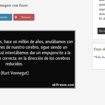
magen con frase:
par
negr
dest
tumblr
Pinterest
El d
Naci
Frase d
“
Sólo ha