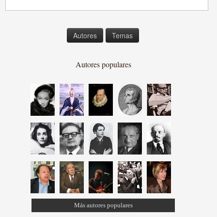
Autores
Temas
Autores populares
Más autores populares