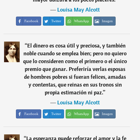
―
Louisa May Alcott
Facebook
Twitter
WhatsApp
Imagen
“
El dinero es cosa útil y preciosa, y también
noble cuando se emplea bien; pero no quiero
que lo consideren como el primero o el único
premio que ganar. Preferiría verlas esposas
de hombres pobres si fueran felices, amadas
y contentas, que reinas en sus tronos sin
propia estimación ni paz.
”
―
Louisa May Alcott
Facebook
Twitter
WhatsApp
Imagen
“
La esperanza puede reforzar el amor y la fe