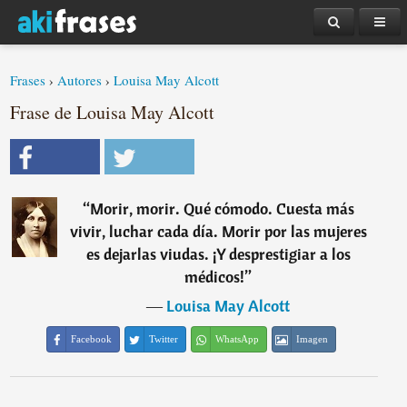
Frases
›
Autores
›
Louisa May Alcott
Frase de Louisa May Alcott
“
Morir, morir. Qué cómodo. Cuesta más
vivir, luchar cada día. Morir por las mujeres
es dejarlas viudas. ¡Y desprestigiar a los
médicos!
”
―
Louisa May Alcott
Facebook
Twitter
WhatsApp
Imagen