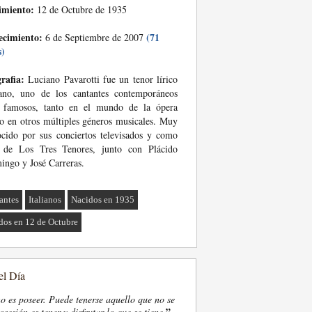
imiento:
12 de Octubre de 1935
ecimiento:
(71
6 de Septiembre de 2007
s)
rafia:
Luciano Pavarotti fue un tenor lírico
iano, uno de los cantantes contemporáneos
 famosos, tanto en el mundo de la ópera
 en otros múltiples géneros musicales. Muy
cido por sus conciertos televisados y como
 de Los Tres Tenores, junto con Plácido
ngo y José Carreras.
antes
Italianos
Nacidos en 1935
dos en 12 de Octubre
el Día
o es poseer. Puede tenerse aquello que no se
”
osesión es tener y disfrutar lo que se tiene.