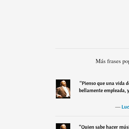
Más frases po
“
Pienso que una vida d
bellamente empleada, y 
―
Luc
“
Quien sabe hacer músi