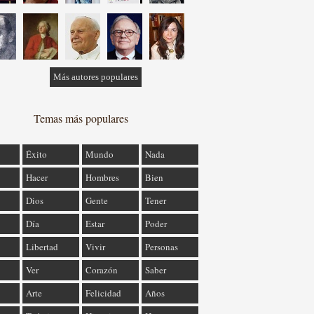
Más autores populares
Temas más populares
Éxito
Mundo
Nada
Hacer
Hombres
Bien
Dios
Gente
Tener
Día
Estar
Poder
Libertad
Vivir
Personas
Ver
Corazón
Saber
Arte
Felicidad
Años