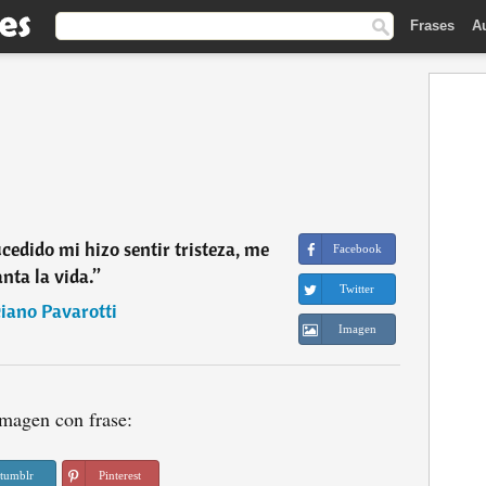
Frases
A
cedido mi hizo sentir tristeza, me
Facebook
nta la vida.
”
Twitter
iano Pavarotti
Imagen
magen con frase:
tumblr
Pinterest