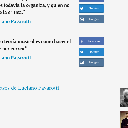
 todavía la organiza, y quien no
Twitter
 la critica.
”
Imagen
iano Pavarotti
 teoría musical es como hacer el
Facebook
 por correo.
”
Twitter
iano Pavarotti
Imagen
rases de Luciano Pavarotti