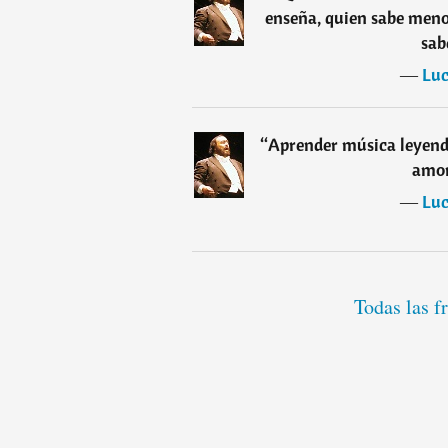
enseña, quien sabe menos
sabe
―
Luc
“
Aprender música leyendo
amor
―
Luc
Todas las f