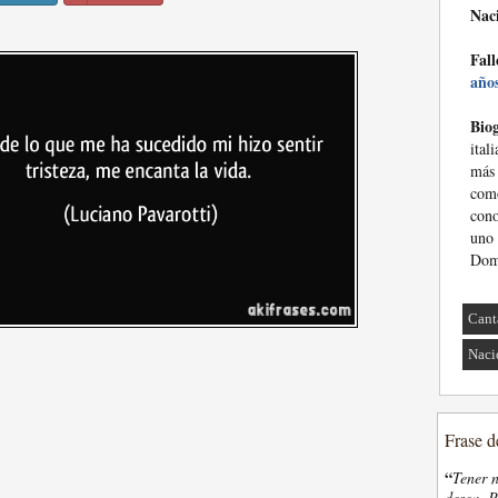
Nac
Fall
año
Biog
ital
más
como
cono
uno
Domi
Cant
Naci
Frase d
“
Tener n
desea. P