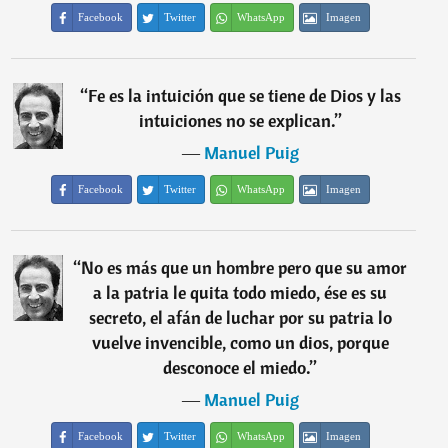
Facebook
Twitter
WhatsApp
Imagen
“
Fe es la intuición que se tiene de Dios y las
intuiciones no se explican.
”
―
Manuel Puig
Facebook
Twitter
WhatsApp
Imagen
“
No es más que un hombre pero que su amor
a la patria le quita todo miedo, ése es su
secreto, el afán de luchar por su patria lo
vuelve invencible, como un dios, porque
desconoce el miedo.
”
―
Manuel Puig
Facebook
Twitter
WhatsApp
Imagen