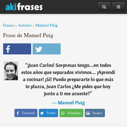
Frases
›
Autores
›
Manuel Puig
Frase de Manuel Puig
“
¡Juan Carlos! Sorpresas tengo...en todos
estos años que separados vivimos... ¡Aprendí
a cocinar! ¡Sí! Puedo prepararte lo que más
te plazca, Juan Carlos ¿Me pides que hoy
junto a ti me acueste?
”
―
Manuel Puig
Facebook
Twitter
WhatsApp
Imagen