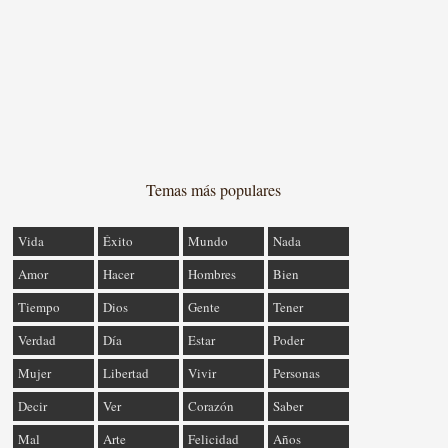
Temas más populares
Vida
Éxito
Mundo
Nada
Amor
Hacer
Hombres
Bien
Tiempo
Dios
Gente
Tener
Verdad
Día
Estar
Poder
Mujer
Libertad
Vivir
Personas
Decir
Ver
Corazón
Saber
Mal
Arte
Felicidad
Años