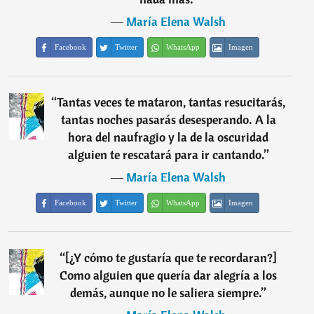
―
María Elena Walsh
Facebook
Twitter
WhatsApp
Imagen
“
Tantas veces te mataron, tantas resucitarás,
tantas noches pasarás desesperando. A la
hora del naufragio y la de la oscuridad
alguien te rescatará para ir cantando.
”
―
María Elena Walsh
Facebook
Twitter
WhatsApp
Imagen
“
[¿Y cómo te gustaría que te recordaran?]
Como alguien que quería dar alegría a los
demás, aunque no le saliera siempre.
”