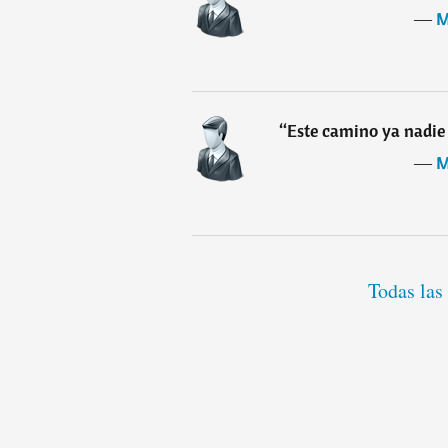
―
M
“
Este camino ya nadie 
―
M
Todas las