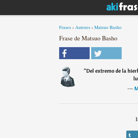
Frases
›
Autores
›
Matsuo Basho
Frase de Matsuo Basho
“
Del extremo de la hier
lu
―
M
I