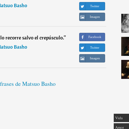
atsuo Basho
Twitter
Imagen
lo recorre salvo el crepúsculo.
”
Facebook
atsuo Basho
Twitter
Imagen
 frases de Matsuo Basho
Vida
Amor