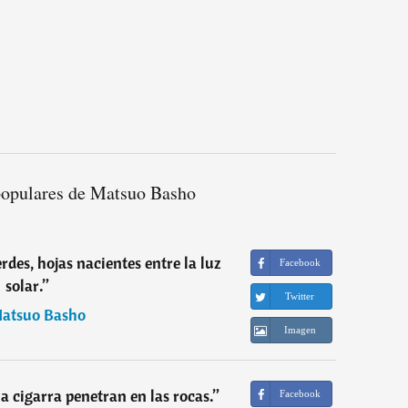
populares de Matsuo Basho
rdes, hojas nacientes entre la luz
Facebook
solar.
”
Twitter
atsuo Basho
Imagen
la cigarra penetran en las rocas.
”
Facebook