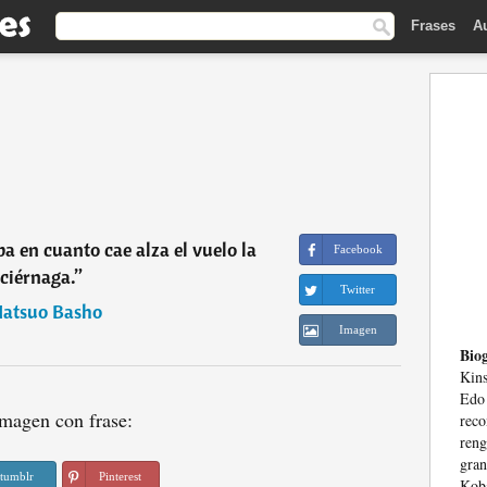
Frases
A
ba en cuanto cae alza el vuelo la
Facebook
ciérnaga.
”
Twitter
atsuo Basho
Imagen
Biog
Kin
Edo
magen con frase:
rec
reng
gran
tumblr
Pinterest
Koba