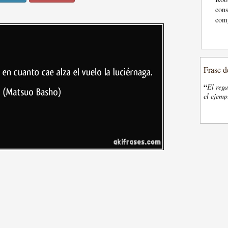
cons
comp
Frase d
“
El rega
el ejemp