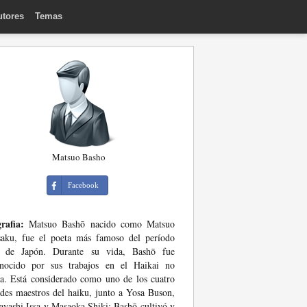
utores
Temas
Matsuo Basho
Facebook
rafia:
Matsuo Bashō nacido como Matsuo
saku, fue el poeta más famoso del período
 de Japón. Durante su vida, Bashō fue
onocido por sus trabajos en el Haikai no
a. Está considerado como uno de los cuatro
des maestros del haiku, junto a Yosa Buson,
yashi Issa y Masaoka Shiki; Bashō cultivó y