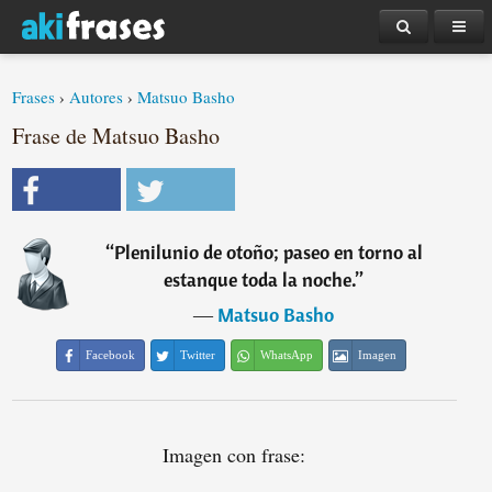
Frases
›
Autores
›
Matsuo Basho
Frase de Matsuo Basho
“
Plenilunio de otoño; paseo en torno al
estanque toda la noche.
”
―
Matsuo Basho
Facebook
Twitter
WhatsApp
Imagen
Imagen con frase: