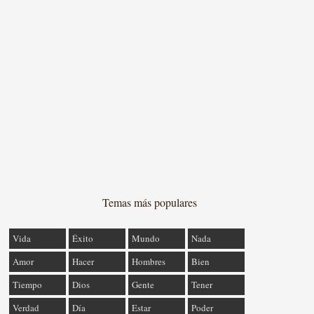
Temas más populares
Vida
Éxito
Mundo
Nada
Amor
Hacer
Hombres
Bien
Tiempo
Dios
Gente
Tener
Verdad
Día
Estar
Poder