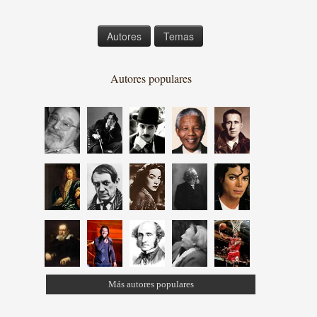
Autores
Temas
Autores populares
Más autores populares