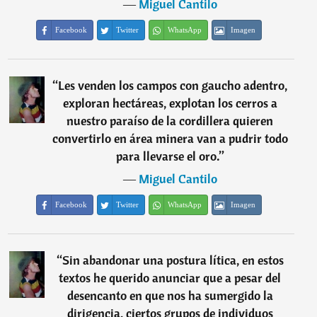
―
Miguel Cantilo
Facebook
Twitter
WhatsApp
Imagen
“
Les venden los campos con gaucho adentro,
exploran hectáreas, explotan los cerros a
nuestro paraíso de la cordillera quieren
convertirlo en área minera van a pudrir todo
para llevarse el oro.
”
―
Miguel Cantilo
Facebook
Twitter
WhatsApp
Imagen
“
Sin abandonar una postura lítica, en estos
textos he querido anunciar que a pesar del
desencanto en que nos ha sumergido la
dirigencia, ciertos grupos de individuos