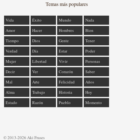
Temas más populares
Vida
Éxito
Mundo
Nada
Amor
Hacer
Hombres
Bien
Tiempo
Dios
Gente
Tener
Verdad
Día
Estar
Poder
Mujer
Libertad
Vivir
Personas
Decir
Ver
Corazón
Saber
Mal
Arte
Felicidad
Años
Alma
Trabajo
Historia
Hoy
Estado
Razón
Pueblo
Momento
© 2013-2026 Aki Frases