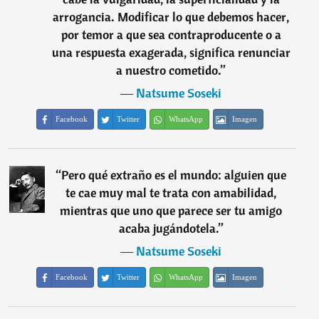
arrogancia. Modificar lo que debemos hacer,
por temor a que sea contraproducente o a
una respuesta exagerada, significa renunciar
a nuestro cometido.
”
―
Natsume Soseki
Facebook
Twitter
WhatsApp
Imagen
“
Pero qué extraño es el mundo: alguien que
te cae muy mal te trata con amabilidad,
mientras que uno que parece ser tu amigo
acaba jugándotela.
”
―
Natsume Soseki
Facebook
Twitter
WhatsApp
Imagen