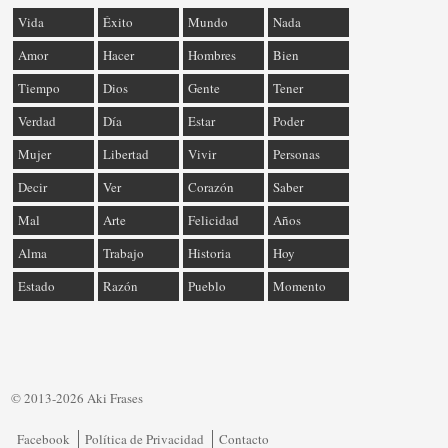
Vida
Éxito
Mundo
Nada
Amor
Hacer
Hombres
Bien
Tiempo
Dios
Gente
Tener
Verdad
Día
Estar
Poder
Mujer
Libertad
Vivir
Personas
Decir
Ver
Corazón
Saber
Mal
Arte
Felicidad
Años
Alma
Trabajo
Historia
Hoy
Estado
Razón
Pueblo
Momento
© 2013-2026 Aki Frases
Facebook
Política de Privacidad
Contacto