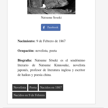
Natsume Soseki
Facebook
Nacimiento:
9 de Febrero de 1867
Ocupación:
novelista, poeta
Biografia:
Natsume Sōseki es el seudónimo
literario de Natsume Kinnosuke, novelista
japonés, profesor de literatura inglesa y escritor
de haikus y poesía china.
Novelista
Poeta
Nacidos en 1867
Nacidos en 9 de Febrero