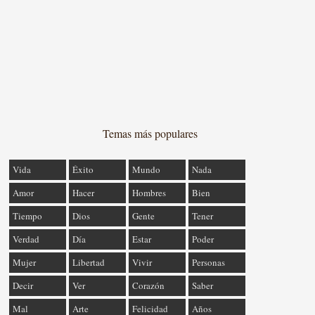
Temas más populares
Vida
Éxito
Mundo
Nada
Amor
Hacer
Hombres
Bien
Tiempo
Dios
Gente
Tener
Verdad
Día
Estar
Poder
Mujer
Libertad
Vivir
Personas
Decir
Ver
Corazón
Saber
Mal
Arte
Felicidad
Años