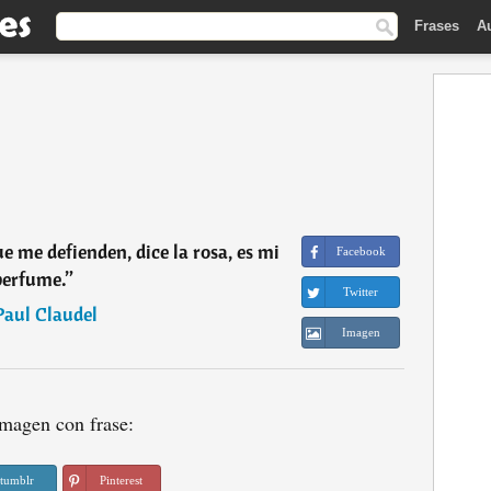
Frases
A
e me defienden, dice la rosa, es mi
Facebook
perfume.
”
Twitter
Paul Claudel
Imagen
magen con frase:
tumblr
Pinterest