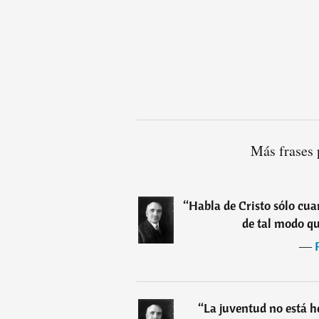
Más frases 
“
Habla de Cristo sólo cua
de tal modo qu
―
“
La juventud no está he