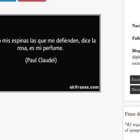
Nac
Fall
Biog
dip
escu
Escri
Naci
Frase d
“
El rega
el ejemp