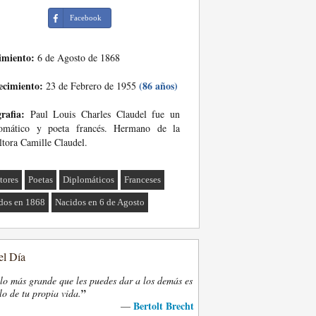
Facebook
imiento:
6 de Agosto de 1868
ecimiento:
(86 años)
23 de Febrero de 1955
rafia:
Paul Louis Charles Claudel fue un
lomático y poeta francés. Hermano de la
ltora Camille Claudel.
tores
Poetas
Diplomáticos
Franceses
dos en 1868
Nacidos en 6 de Agosto
el Día
lo más grande que les puedes dar a los demás es
”
lo de tu propia vida.
Bertolt Brecht
—