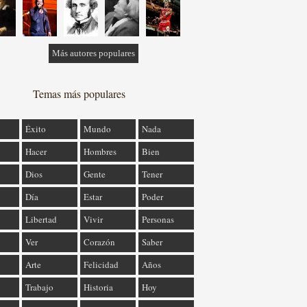
Más autores populares
Temas más populares
Éxito
Mundo
Nada
Hacer
Hombres
Bien
Dios
Gente
Tener
Día
Estar
Poder
Libertad
Vivir
Personas
Ver
Corazón
Saber
Arte
Felicidad
Años
Trabajo
Historia
Hoy