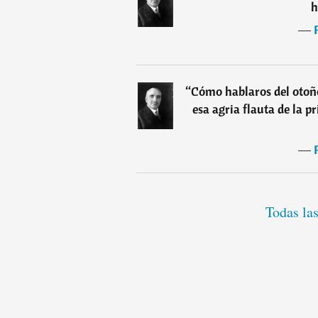
h
―
“
Cómo hablaros del otoño
esa agria flauta de la 
―
Todas las