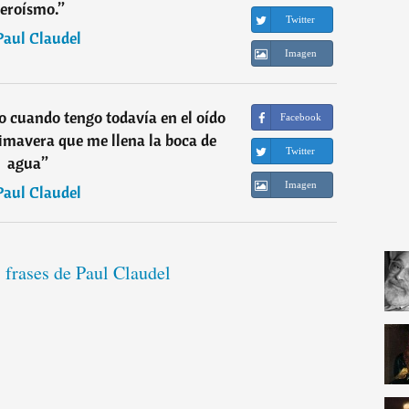
eroísmo.
”
Twitter
Paul Claudel
Imagen
 cuando tengo todavía en el oído
Facebook
primavera que me llena la boca de
Twitter
agua
”
Imagen
Paul Claudel
 frases de Paul Claudel