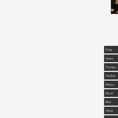
Vida
Amor
Tiempo
Verdad
Mujer
Decir
Mal
Alma