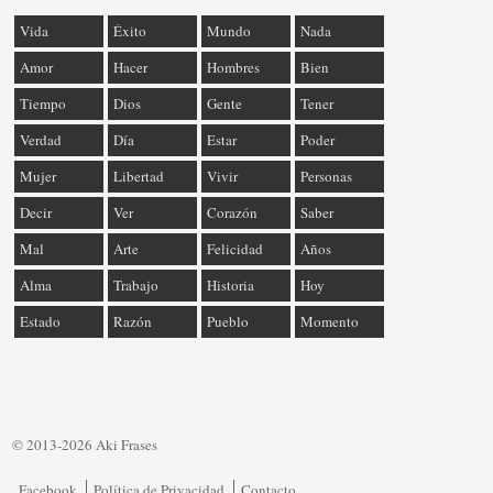
Vida
Éxito
Mundo
Nada
Amor
Hacer
Hombres
Bien
Tiempo
Dios
Gente
Tener
Verdad
Día
Estar
Poder
Mujer
Libertad
Vivir
Personas
Decir
Ver
Corazón
Saber
Mal
Arte
Felicidad
Años
Alma
Trabajo
Historia
Hoy
Estado
Razón
Pueblo
Momento
© 2013-2026 Aki Frases
Facebook
Política de Privacidad
Contacto