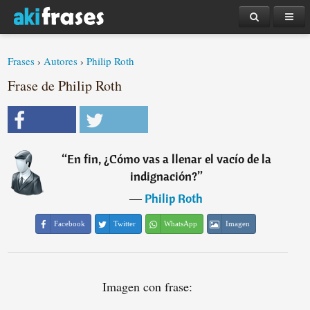
Frases
›
Autores
›
Philip Roth
Frase de Philip Roth
“
En fin, ¿Cómo vas a llenar el vacío de la
indignación?
”
―
Philip Roth
Facebook
Twitter
WhatsApp
Imagen
Imagen con frase: