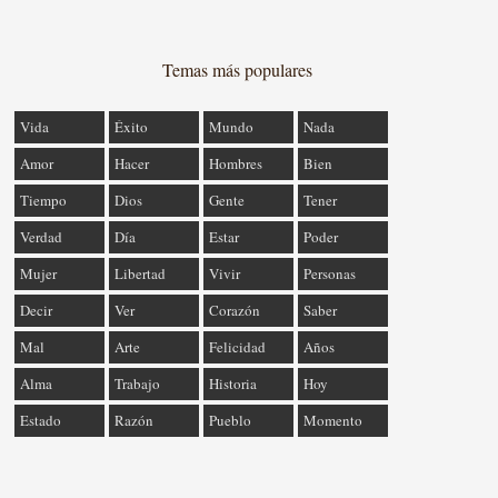
Temas más populares
Vida
Éxito
Mundo
Nada
Amor
Hacer
Hombres
Bien
Tiempo
Dios
Gente
Tener
Verdad
Día
Estar
Poder
Mujer
Libertad
Vivir
Personas
Decir
Ver
Corazón
Saber
Mal
Arte
Felicidad
Años
Alma
Trabajo
Historia
Hoy
Estado
Razón
Pueblo
Momento