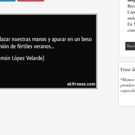
Ber
Lópe
suel
En M
cons
Naci
Frase d
“
Hemos d
pseudoes
capacida