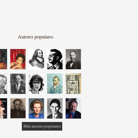
Autores populares
Más autores populares