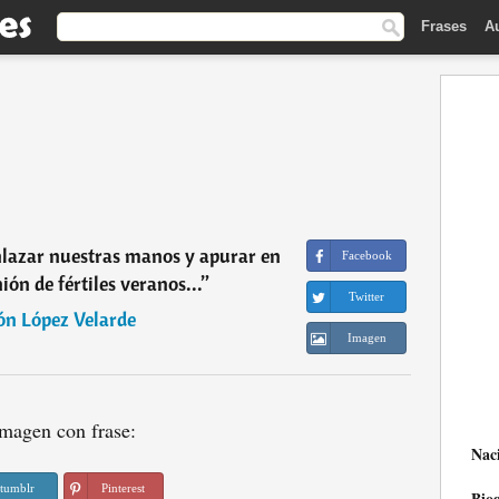
Frases
A
lazar nuestras manos y apurar en
Facebook
ón de fértiles veranos...
”
Twitter
n López Velarde
Imagen
magen con frase:
Nac
tumblr
Pinterest
Biog