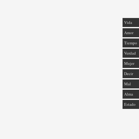
Vida
Amor
Tiempo
Verdad
Mujer
Decir
Mal
Alma
Estado