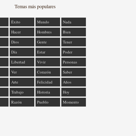
Temas más populares
Éxito
Mundo
Nada
Hacer
Hombres
Bien
Dios
Gente
Tener
Día
Estar
Poder
Libertad
Vivir
Personas
Ver
Corazón
Saber
Arte
Felicidad
Años
Trabajo
Historia
Hoy
Razón
Pueblo
Momento