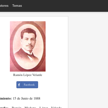
utores
Temas
Ramón López Velarde
Facebook
imiento:
15 de Junio de 1888
rafia:
Ramón Modesto López Velarde