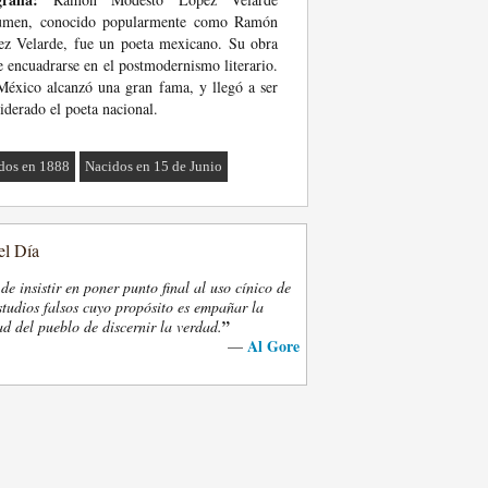
umen, conocido popularmente como Ramón
z Velarde, fue un poeta mexicano. Su obra
e encuadrarse en el postmodernismo literario.
éxico alcanzó una gran fama, y llegó a ser
iderado el poeta nacional.
dos en 1888
Nacidos en 15 de Junio
el Día
e insistir en poner punto final al uso cínico de
tudios falsos cuyo propósito es empañar la
”
d del pueblo de discernir la verdad.
Al Gore
—