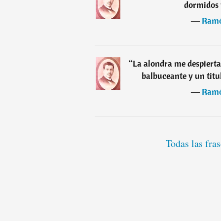
dormidos y
―
Ramó
“
La alondra me despierta
balbuceante y un titub
―
Ramó
Todas las fr