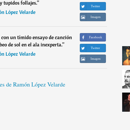
 tupidos follajes.
”
Twitter
n López Velarde
Imagen
 con un tímido ensayo de canción
Facebook
eo de sol en el ala inexperta.
”
Twitter
n López Velarde
Imagen
ases de Ramón López Velarde