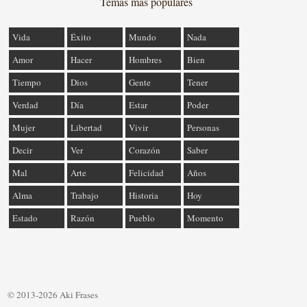
Temas más populares
Vida
Éxito
Mundo
Nada
Amor
Hacer
Hombres
Bien
Tiempo
Dios
Gente
Tener
Verdad
Día
Estar
Poder
Mujer
Libertad
Vivir
Personas
Decir
Ver
Corazón
Saber
Mal
Arte
Felicidad
Años
Alma
Trabajo
Historia
Hoy
Estado
Razón
Pueblo
Momento
© 2013-2026 Aki Frases