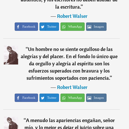
la escritura.
”
―
Robert Walser
Facebook
Twitter
WhatsApp
Imagen
“
Un hombre no se siente orgulloso de las
alegrías y del placer. En el fondo lo único que
da orgullo y alegría al espíritu son los
esfuerzos superados con bravura y los
sufrimientos soportados con paciencia.
”
―
Robert Walser
Facebook
Twitter
WhatsApp
Imagen
“
A menudo las apariencias engañan, señor
mío, y lo mejor es dejar el juicio sobre una