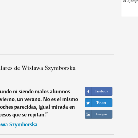
el ejemp
ulares de Wislawa Szymborska
mundo ni siendo malos alumnos
Facebook
vierno, un verano. No es el mismo
Twitter
oches parecidas, igual mirada en
 besos que se repitan.
”
Imagen
awa Szymborska