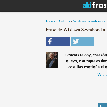
Frases
›
Autores
›
Wislawa Szymborska
Frase de Wislawa Szymborska
“
Gracias te doy, corazó
nuevo, y aunque es dom
costillas continúa el
―
Wisl
I