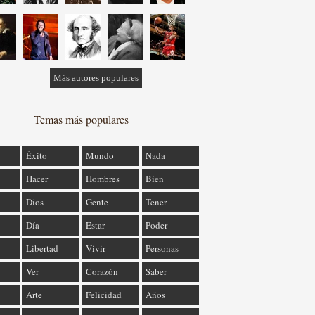
Más autores populares
Temas más populares
Éxito
Mundo
Nada
Hacer
Hombres
Bien
Dios
Gente
Tener
Día
Estar
Poder
Libertad
Vivir
Personas
Ver
Corazón
Saber
Arte
Felicidad
Años