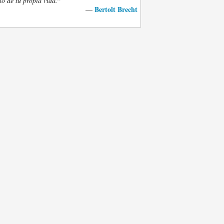
”
lo de tu propia vida.
Bertolt Brecht
—