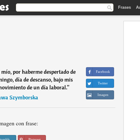
Frases
A
n mío, por haberme despertado de
Facebook
ingo, día de descanso, bajo mis
Twitter
 movimiento de un día laboral.
”
Imagen
awa Szymborska
magen con frase:
tumblr
Pinterest