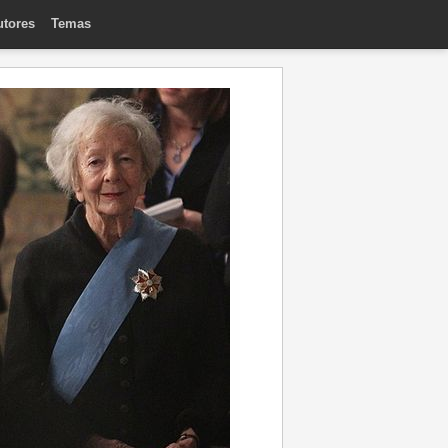
utores
Temas