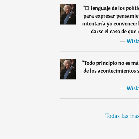
“
El lenguaje de los polít
para expresar pensamien
intentaría yo convencerl
darse el caso de que
―
Wisl
“
Todo principio no es má
de los acontecimientos 
―
Wisl
Todas las fr