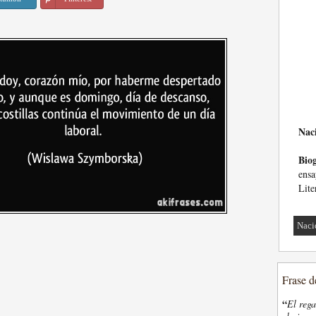
Nac
Biog
ensa
Lite
Naci
Frase d
“
El rega