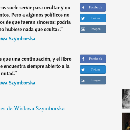
icos suele servir para ocultar y no
Facebook
tos. Pero a algunos políticos no
Twitter
os de que fueran sinceros: podría
 no hubiese nada que ocultar.
”
Imagen
awa Szymborska
s que una continuación, y el libro
Facebook
se encuentra siempre abierto a la
Twitter
mitad.
”
Imagen
awa Szymborska
ases de Wislawa Szymborska