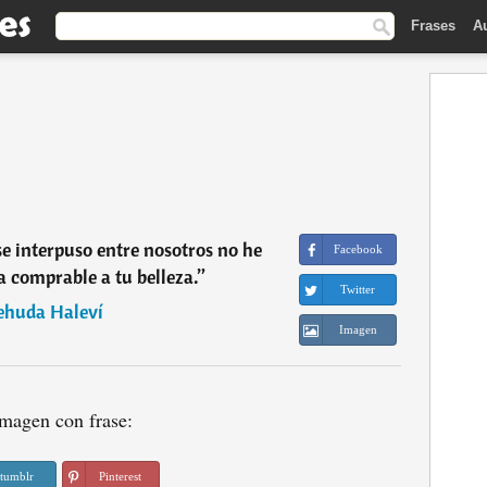
Frases
A
se interpuso entre nosotros no he
Facebook
 comprable a tu belleza.
”
Twitter
ehuda Haleví
Imagen
magen con frase:
tumblr
Pinterest