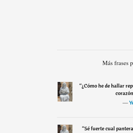
Más frases 
“
¿Cómo he de hallar repo
corazón
―
Y
“
Sé fuerte cual panter