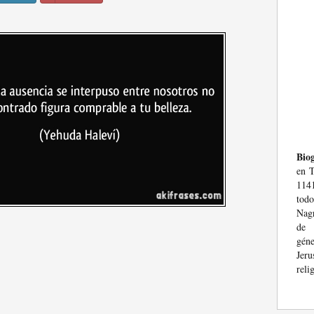
Biog
en T
1141
tod
Nagr
de 
gén
Jer
reli