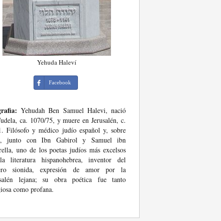
Yehuda Haleví
Facebook
rafia:
Yehudah Ben Samuel Halevi, nació
udela, ca. 1070/75, y muere en Jerusalén, c.
. Filósofo y médico judío español y, sobre
o, junto con Ibn Gabirol y Samuel ibn
ella, uno de los poetas judíos más excelsos
la literatura hispanohebrea, inventor del
ero sionida, expresión de amor por la
usalén lejana; su obra poética fue tanto
giosa como profana.