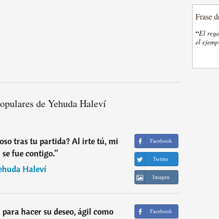
Frase d
“
El rega
el ejemp
populares de Yehuda Haleví
so tras tu partida? Al irte tú, mi
Facebook
 se fue contigo.
”
Twitter
ehuda Haleví
Imagen
a para hacer su deseo, ágil como
Facebook