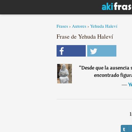
Frases
›
Autores
›
Yehuda Haleví
Frase de Yehuda Haleví
“
Desde que la ausencia 
encontrado figura
―
Y
I