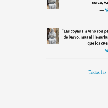
corzo, va
―
Y
“
Las copas sin vino son pe
de barro, mas al llenarl
que los cue
―
Y
Todas las