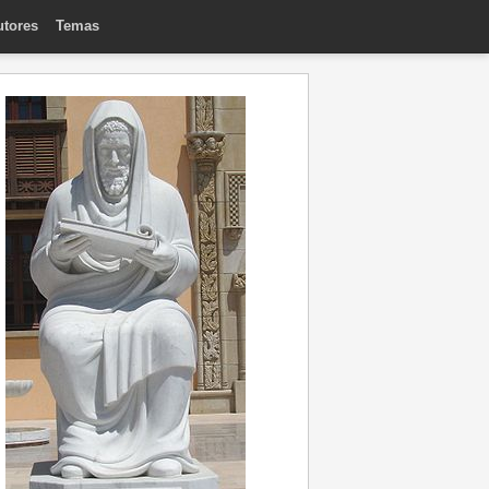
utores
Temas