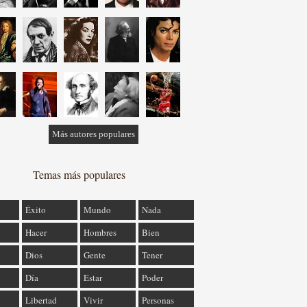
Más autores populares
Temas más populares
Éxito
Mundo
Nada
Hacer
Hombres
Bien
Dios
Gente
Tener
Día
Estar
Poder
Libertad
Vivir
Personas