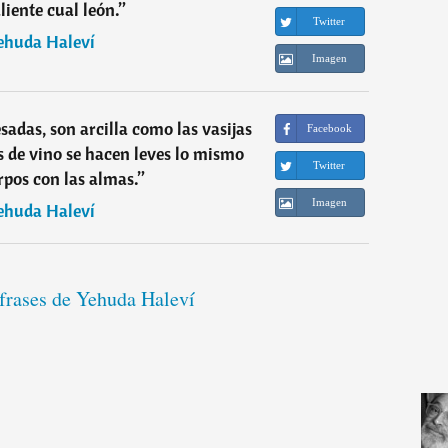
liente cual león.
”
Twitter
ehuda Haleví
Imagen
sadas, son arcilla como las vasijas
Facebook
as de vino se hacen leves lo mismo
Twitter
rpos con las almas.
”
Imagen
ehuda Haleví
 frases de Yehuda Haleví